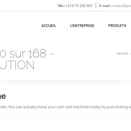
Tél.:
+216 73 282 007
E-mail:
contact@pe
ACCUEIL
L’ENTREPRISE
PRODUITS
0 sur 168 -
Accueil
BUTION
ne
es. You can actually have your own slot machines today by just clicking a 