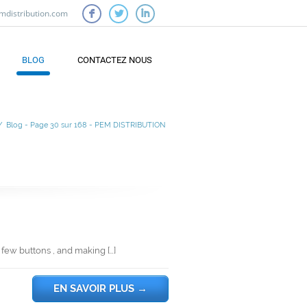
mdistribution.com
F
L
I
BLOG
CONTACTEZ NOUS
/
Blog - Page 30 sur 168 - PEM DISTRIBUTION
few buttons , and making […]
EN SAVOIR PLUS
→