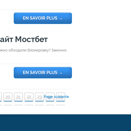
EN SAVOIR PLUS
→
Сайт Мостбет
ожно обходили Блокировку? Законно
EN SAVOIR PLUS
→
20
21
22
23
Page suivante
24
25
45
46
47
48
49
50
70
71
72
73
74
75