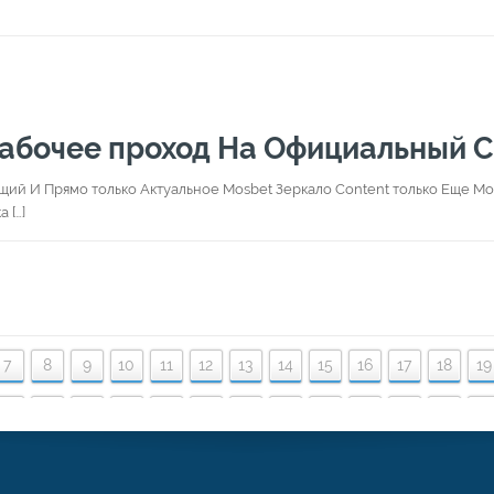
Рабочее проход На Официальный 
щий И Прямо только Актуальное Mosbet Зеркало Content только Еще М
 […]
7
8
9
10
11
12
13
14
15
16
17
18
19
32
33
34
35
36
37
38
39
40
41
42
43
44
57
58
59
60
61
62
63
64
65
66
67
68
69