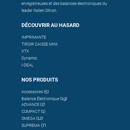
enregistreuses et des balances électroniques du
36
37
38
39
40
41
42
leader Italien Ditron.
43
44
45
46
47
48
49
DÉCOUVRIR AU HASARD
50
51
52
53
54
55
56
IMPRIMANTE
TIROIR CAISSE MINI
57
58
59
60
61
62
63
XTX
64
65
66
67
68
69
70
Dynamic
I-DEAL
71
72
73
74
75
76
77
NOS PRODUITS
78
79
80
81
82
83
84
(5)
Accessoires
85
86
87
88
89
90
91
(19)
Balance Électronique
(2)
ADVANCE
92
93
94
95
96
97
98
(1)
COMPACT
99
(12)
100
101
102
103
104
105
OMEGA
(7)
SUPREMA