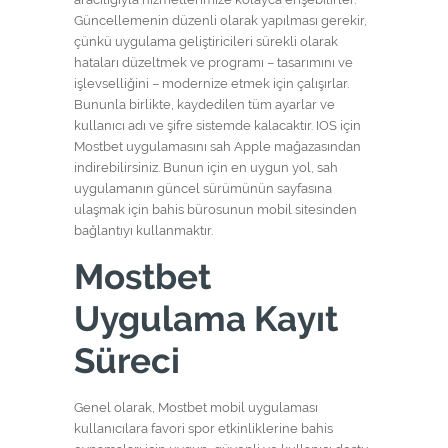
Güncellemenin düzenli olarak yapılması gerekir,
çünkü uygulama geliştiricileri sürekli olarak
hataları düzeltmek ve programı – tasarımını ve
işlevselliğini – modernize etmek için çalışırlar.
Bununla birlikte, kaydedilen tüm ayarlar ve
kullanıcı adı ve şifre sistemde kalacaktır. IOS için
Mostbet uygulamasını sah Apple mağazasından
indirebilirsiniz. Bunun için en uygun yol, sah
uygulamanın güncel sürümünün sayfasına
ulaşmak için bahis bürosunun mobil sitesinden
bağlantıyı kullanmaktır.
Mostbet
Uygulama Kayıt
Süreci
Genel olarak, Mostbet mobil uygulaması
kullanıcılara favori spor etkinliklerine bahis