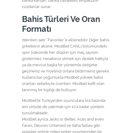
banka kartları, banka havaleleri empieza e-
cüzdanlar sunar.
Bahis Türleri Ve Oran
Formatı
İstenilen satır “Favoriler”e eklenebilir. Diğer bahis
şirketlerin aksine, MostBet CANLI bölümündeki
spor listesinde her disiplin için maç sayısını
göstermez. Hesabınızı silmek için destek hattıyla
ya da mevcut başka bir yöntemle iletişime
geçmeniz ve niyetinizi onlara bildirmeniz gerekir.
Kullanıcılar çoğunlukla Mostbet yüksek bahis
oranları sebebiyle överken, Mostbet kefil olan
tanınmış bir kişiliği de kutluyor.
Mostbet’te Türkiye’den oyunculara lira bazında
em virtude de yatırmak için 10’a kadar yöntem
sunulmaktadır.
Mostbet ayrıca Jacks or Better, Aces and even
Faces, Deuces Untamed ve daha fazlası gibi
popüler online video poker oyunlarından bir