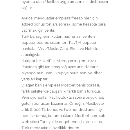
uyumlu olan Mostbet uygulamasının indirilmesini
sağlar.
Ayrıca, mevduatlar empieza freespinler için
added bonus fonları, sonraki some hesapta para
yatırmak için verilir.
Türk bahisçilerin kullanmasına izin verilen
popüler ödeme sistemleri; PayTM, popüler
bankalar, Visa/MasterCard, Skrill ve Neteller
aracılığıyla.
Kategoriler, NetEnt, Microgaming empieza
Playtech gibi tanınmış sağlayıcıların slotlarını,
piyangolarını, canlı krupiye oyunlarını ve siber
yarışları kapsar.
Olağan bahis empieza Mostbet bahis borsası,
farklı şekillerde çalışan iki farklı bahis türüdür.
Yeni oyuncular, kayıt olduktan sonra büyük hoş
geldin bonusları kazanırlar. Örneğin, Mostbet’te
artık 6. 000 TL bonus ve two hundred and fifty
ücretsiz dönüş bulunmaktadır. Mostbet. com sah
web sitesi Türkiye’de engellenmiştir, ancak bu
Türk mevzuatının özelliklerinden