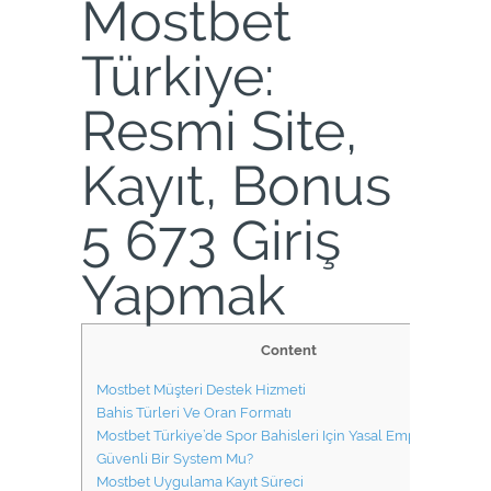
Mostbet
Türkiye:
Resmi Site,
Kayıt, Bonus
5 673 Giriş
Yapmak
Content
Mostbet Müşteri Destek Hizmeti
Bahis Türleri Ve Oran Formatı
Mostbet Türkiye’de Spor Bahisleri Için Yasal Empieza
Güvenli Bir System Mu?
Mostbet Uygulama Kayıt Süreci