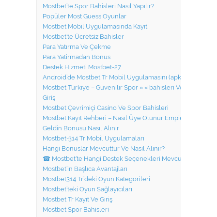
Mostbet’te Spor Bahisleri Nasıl Yapılır?
Popüler Most Guess Oyunlar
Mostbet Mobil Uygulamasında Kayıt
Mostbet’te Ücretsiz Bahisler
Para Yatırma Ve Çekme
Para Yatirmadan Bonus
Destek Hizmeti Mostbet-27
Android’de Mostbet Tr Mobil Uygulamasını (apk) Indirin
Mostbet Türkiye – Güvenilir Spor » « bahisleri Ve Casino
Giriş
Mostbet Çevrimiçi Casino Ve Spor Bahisleri
Mostbet Kayıt Rehberi – Nasıl Üye Olunur Empieza Hoş
Geldin Bonusu Nasıl Alınır
Mostbet-314 Tr Mobil Uygulamaları
Hangi Bonuslar Mevcuttur Ve Nasıl Alınır?
☎ Mostbet’te Hangi Destek Seçenekleri Mevcut? »
Mostbet’in Başlıca Avantajları
Mostbet314 Tr’deki Oyun Kategorileri
Mostbet’teki Oyun Sağlayıcıları
Mostbet Tr Kayıt Ve Giriş
Mostbet Spor Bahisleri