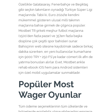
Özellikle Galatasaray, Fenerbahçe ve Beşiktaş
gibi seçkin takımların oynadığı Türkiye Süper Ligi
maçlarında. Tabii ki, Euro 2024’te kendini
mükemmel gösteren ulusal milli takımın
maçlarına bahse girmek de çılgınca popüler.
Mostbet TR şirketi meşhur futbol maçlarına
(1500’den fazla pazar) ve 35’ten fazla başka
disipline çok çeşitli spor bahisleri sunar.
Bahisçinin web sitesine kaydolmak sadece birkaç
dakika sürerken, en yeni kullanıcılar kumarhane
için 9000 TRY + 250 FS’ye kadar cömert ilk afin de
yatırma bonusları alırlar. Evet, Mostbet ankle
rehab ebook iOS hem para Android sistemleri
için özel mobil uygulamalar sunmaktadır.
Popüler Most
Wager Oyunlar
Tüm ödeme seçeneklerinin tüm ülkelerde ve
bölgelerde erişilebilir olmayabileceğini empieza