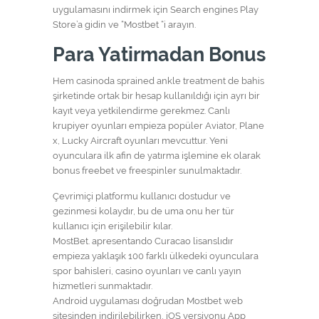
uygulamasını indirmek için Search engines Play
Store’a gidin ve “Mostbet “i arayın.
Para Yatirmadan Bonus
Hem casinoda sprained ankle treatment de bahis
şirketinde ortak bir hesap kullanıldığı için ayrı bir
kayıt veya yetkilendirme gerekmez. Canlı
krupiyer oyunları empieza popüler Aviator, Plane
x, Lucky Aircraft oyunları mevcuttur. Yeni
oyunculara ilk afin de yatırma işlemine ek olarak
bonus freebet ve freespinler sunulmaktadır.
Çevrimiçi platformu kullanıcı dostudur ve
gezinmesi kolaydır, bu de uma onu her tür
kullanıcı için erişilebilir kılar.
MostBet. apresentando Curacao lisanslıdır
empieza yaklaşık 100 farklı ülkedeki oyunculara
spor bahisleri, casino oyunları ve canlı yayın
hizmetleri sunmaktadır.
Android uygulaması doğrudan Mostbet web
sitesinden indirilebilirken, iOS versiyonu App