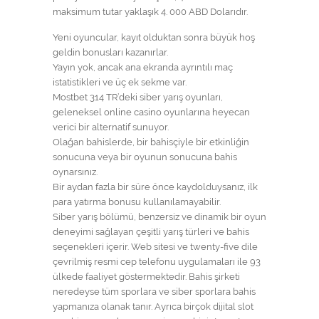
maksimum tutar yaklaşık 4. 000 ABD Dolarıdır.
Yeni oyuncular, kayıt olduktan sonra büyük hoş
geldin bonusları kazanırlar.
Yayın yok, ancak ana ekranda ayrıntılı maç
istatistikleri ve üç ek sekme var.
Mostbet 314 TR’deki siber yarış oyunları,
geleneksel online casino oyunlarına heyecan
verici bir alternatif sunuyor.
Olağan bahislerde, bir bahisçiyle bir etkinliğin
sonucuna veya bir oyunun sonucuna bahis
oynarsınız.
Bir aydan fazla bir süre önce kaydolduysanız, ilk
para yatırma bonusu kullanılamayabilir.
Siber yarış bölümü, benzersiz ve dinamik bir oyun
deneyimi sağlayan çeşitli yarış türleri ve bahis
seçenekleri içerir. Web sitesi ve twenty-five dile
çevrilmiş resmi cep telefonu uygulamaları ile 93
ülkede faaliyet göstermektedir. Bahis şirketi
neredeyse tüm sporlara ve siber sporlara bahis
yapmanıza olanak tanır. Ayrıca birçok dijital slot