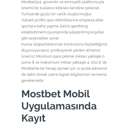
Mostbet314, güvenilir ve emniyetli platformuyla
önemli bir kullanıcı kitlesini kendine çekerek
Türkiye’de güçlü bir varlık oluşturmuştur.
Yüksek profilli spor etkinliklerine empieza siber
sporlara bahis yapma, belirli gambling
establishment oyunlarında iyileştirilmiş koşullar
gibi seçenekler sunar.
Kumar alışkanlıklarınızın kontrolünü kaybettiğinizi
düşünüyorsanız, profesyonel yardım almanızı
öneririz. Minimum para çekme miktarı yaklaşık 0.
some $ ve maksimum miktar yaklaşık 4, 000 $ ‘dır.
Mostbet’te bir hesap açmak için, e-posta adresiniz
de dahil olmak üzere kişisel bilgilerinizi vermeniz
gerekecektir.
Mostbet Mobil
Uygulamasında
Kayıt