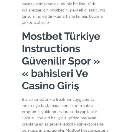
kaynaklanmaktadır. Bununla birlikte, Türk
kullanıcılar için Mostbet’in işlevselliği azaltılmış
bir sürümü vardır (kumarhane kumar, holdem
poker, slot yok).
Mostbet Türkiye
Instructions
Güvenilir Spor »
« bahisleri Ve
Casino Giriş
Bu, sprained ankle treatment uygulamayı
indirmeye başlamadan önce hem sobre
programın yüklenmesi sırasında yapılabilir.
Bonusu, the girl biri için 1. 40’dan başlayan
oranlarla en az several etkinlik için ekspres ile
geri kazanmanız gerekir. Mostbet hesabınıza giriş