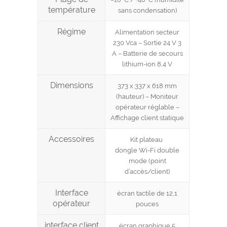
température
sans condensation)
Régime
Alimentation secteur
230 Vca – Sortie 24 V 3
A – Batterie de secours
lithium-ion 8,4 V
Dimensions
373 x 337 x 618 mm
(hauteur) – Moniteur
opérateur réglable –
Affichage client statique
Accessoires
Kit plateau
dongle Wi-Fi double
mode (point
d’accès/client)
Interface
écran tactile de 12,1
opérateur
pouces
interface client
écran graphique 5