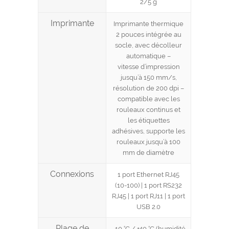
2/5 g
Imprimante
Imprimante thermique
2 pouces intégrée au
socle, avec décolleur
automatique –
vitesse d’impression
jusqu’à 150 mm/s,
résolution de 200 dpi –
compatible avec les
rouleaux continus et
les étiquettes
adhésives, supporte les
rouleaux jusqu’à 100
mm de diamètre
Connexions
1 port Ethernet RJ45
(10-100) | 1 port RS232
RJ45 | 1 port RJ11 | 1 port
USB 2.0
Plage de
–10 °C / +40 °C (humidité