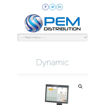
F
L
I
Dynamic