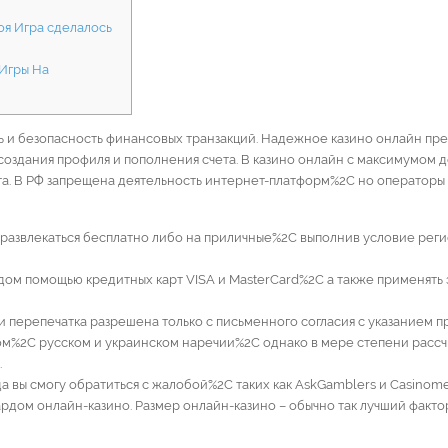
оя Игра сделалось
 Игры На
 и безопасность финансовых транзакций. Надежное казино онлайн пр
создания профиля и пополнения счета. В казино онлайн с максимумом д
а. В РФ запрещена деятельность интернет-платформ%2C но операторы 
 развлекаться бесплатно либо на приличные%2C выполнив условие реги
рдом помощью кредитных карт VISA и MasterCard%2C а также применя
 перепечатка разрешена только с письменного согласия с указанием п
м%2C русском и украинском наречии%2C однако в мере степени рассчит
.
 вы смогу обратиться с жалобой%2C таких как AskGamblers и Casinomei
рдом онлайн-казино. Размер онлайн-казино – обычно так лучший факт