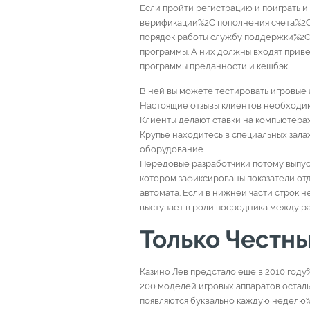
Если пройти регистрацию и поиграть 
верификации%2C пополнения счета%2C 
порядок работы службу поддержки%2C 
программы. А них должны входят прив
программы преданности и кешбэк.
В ней вы можете тестировать игровые 
Настоящие отзывы клиентов необходим
Клиенты делают ставки на компьютерах
Крупье находитесь в специальных зала
оборудование.
Передовые разработчики потому выпус
котором зафиксированы показатели отд
автомата. Если в нижней части строк 
выступает в роли посредника между р
Только Честн
Казино Лев предстало еще в 2010 году
200 моделей игровых аппаратов остал
появляются буквально каждую неделю%2