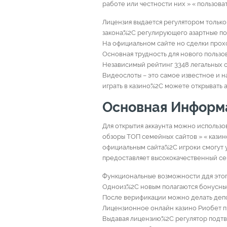
работе или честности них » « пользова
Лицензия выдается регулятором тольк
закона%2C регулирующего азартные по
На официальном сайте но сделки прох
Основная трудность для нового пользо
Независимый рейтинг 3348 легальных о
Видеослоты – это самое известное и н
играть в казино%2C можете открывать 
Основная Информа
Для открытия аккаунта можно использо
обзоры ТОП семейных сайтов » « казин
официальным сайта%2C игроки смогут 
предоставляет высококачественный се
Функциональные возможности ддя этого
Одноиз%2C новым полагаются бонусные 
После верификации можно делать депо
Лицензионное онлайн казино Риобет пр
Выдавая лицензию%2C регулятор подтве