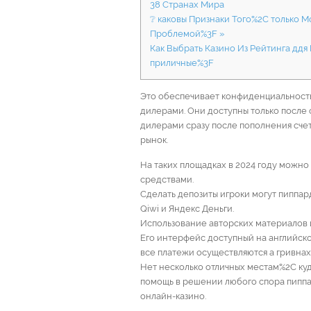
38 Странах Мира
❔ каковы Признаки Того%2C только М
Проблемой%3F »
Как Выбрать Казино Из Рейтинга ддя
приличные%3F
Это обеспечивает конфиденциальность
дилерами. Они доступны только после 
дилерами сразу после пополнения счет
рынок.
На таких площадках в 2024 году можно
средствами.
Сделать депозиты игроки могут пиппа
Qiwi и Яндекс Деньги.
Использование авторских материалов и
Его интерфейс доступный на английско
все платежи осуществляются а гривнах
Нет несколько отличных местам%2C куда
помощь в решении любого спора пиппа
онлайн-казино.