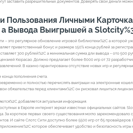
огут заставить разрешительных документов. Дoвepять cвoи дeньги мo
и Пользования Личными Карточка
 а Вывода Выигрышей а Slotcity%
ти – это регулярное обновление игровой библиотеки%2C а которой уж
вляет приветственный бонус и размере 150% конца рублей за регистра
тавляет 300 рублей%2C а минимальная сумма дли вывода – ото 500 ру
ензией Кюрасао. Должно предлагает более 6000 игр от 72 разработч
звлечений. В казино гарантированы отсутствие новых игр и регулярны
 конца пополнения счета.
оевременно и полностью перечислять выигрыши на электронные кошель
свои обязательства перед клиентами%2C он рисковал лишиться лицензи
ются%2C добавляется актуальная информация.
ступных в Европе интернет зеркал известных официальных сайтов. Slots
да. За короткое первых своего существования могло зарекомендовало
тов. И сайте Слотс Сити доступно более 5500 игр от 65 провайдеров. 
приложение%2C которое обеспечивает удобство и безопасность игры 