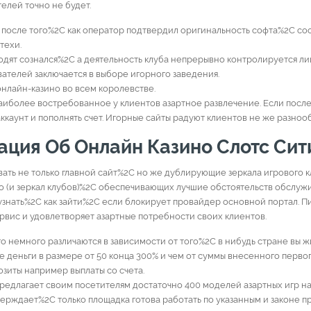
телей точно не будет.
о после того%2C как оператор подтвердил оригинальность софта%2C с
техи.
одят сознался%2C а деятельность клуба непрерывно контролируется л
вателей заключается в выборе игорного заведения.
нлайн-казино во всем королевстве.
аиболее востребованное у клиентов азартное развлечение. Если после
аккаунт и пополнять счет. Игорные сайты радуют клиентов не же разно
ция Об Онлайн Казино Слотс Сит
вать не только главной сайт%2C но же дублирующие зеркала игрового к
о (и зеркал клубов)%2C обеспечивающих лучшие обстоятельств обслуж
узнать%2C как зайти%2C если блокирует провайдер основной портал. 
рвис и удовлетворяет азартные потребности своих клиентов.
 немного различаются в зависимости от того%2C в нибудь стране вы ж
деньги в размере от 50 конца 300% и чем от суммы внесенного первог
зиты например выплаты со счета.
едлагает своим посетителям достаточно 400 моделей азартных игр на 
рждает%2C только площадка готова работать по указанным и законе пр