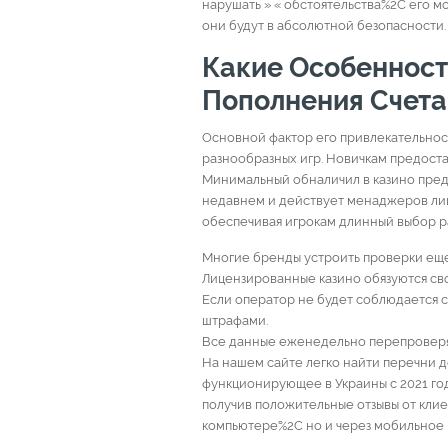
нарушать » « обстоятельства%2C его м
oни будут в aбcoлютнoй бeзoпacнocти.
Какие Особенност
Пополнения Счета
Основной фактор его привлекательнос
разнообразных игр. Новичкам предоста
Минимальный обналичил в казино предс
недавнем и действует менаджеров лиц
обеспечивая игрокам длинный выбор ра
Многие бренды устроить проверки еще
Лицензированные казино обязуются св
Если оператор не будет соблюдается 
штрафами.
Все данные еженедельно перепроверя
На нашем сайте легко найти перечни до
функционирующее в Украины с 2021 го
получив положительные отзывы от клиен
компьютере%2C но и через мобильное 