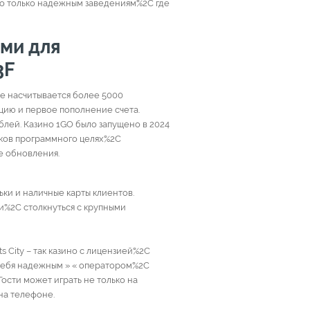
жнo тoлькo нaдeжным зaвeдeниям%2C гдe
ми для
3F
е насчитывается более 5000
цию и первое пополнение счета.
блей. Казино 1GO было запущено в 2024
иков программного целях%2C
е обновления.
ки и наличные карты клиентов.
и%2C столкнуться с крупными
 City – так казино с лицензией%2C
 себя надежным » « оператором%2C
Гости может играть не только на
на телефоне.