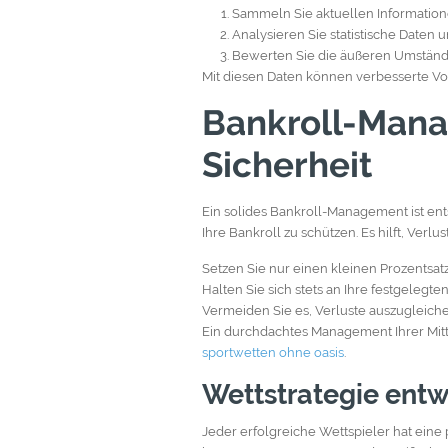
Sammeln Sie aktuellen Information
Analysieren Sie statistische Daten 
Bewerten Sie die äußeren Umständ
Mit diesen Daten können verbesserte Vo
Bankroll-Mana
Sicherheit
Ein solides Bankroll-Management ist entsc
Ihre Bankroll zu schützen. Es hilft, Verlu
Setzen Sie nur einen kleinen Prozentsatz
Halten Sie sich stets an Ihre festgelegten
Vermeiden Sie es, Verluste auszugleich
Ein durchdachtes Management Ihrer Mittel
sportwetten ohne oasis
.
Wettstrategie entw
Jeder erfolgreiche Wettspieler hat eine 