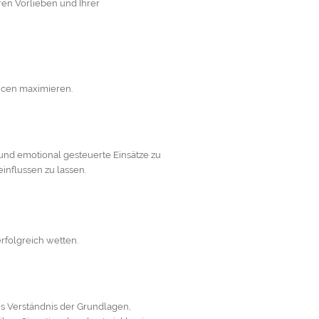
hren Vorlieben und Ihrer
ncen maximieren.
n und emotional gesteuerte Einsätze zu
influssen zu lassen.
rfolgreich wetten.
fes Verständnis der Grundlagen,