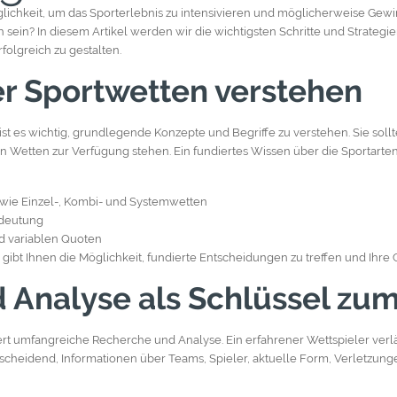
ichkeit, um das Sporterlebnis zu intensivieren und möglicherweise Gewi
h sein? In diesem Artikel werden wir die wichtigsten Schritte und Strategie
folgreich zu gestalten.
r Sportwetten verstehen
ist es wichtig, grundlegende Konzepte und Begriffe zu verstehen. Sie soll
etten zur Verfügung stehen. Ein fundiertes Wissen über die Sportarten, a
 wie Einzel-, Kombi- und Systemwetten
edeutung
d variablen Quoten
n gibt Ihnen die Möglichkeit, fundierte Entscheidungen zu treffen und Ih
Analyse als Schlüssel zum
rt umfangreiche Recherche und Analyse. Ein erfahrener Wettspieler verläs
tscheidend, Informationen über Teams, Spieler, aktuelle Form, Verletzun