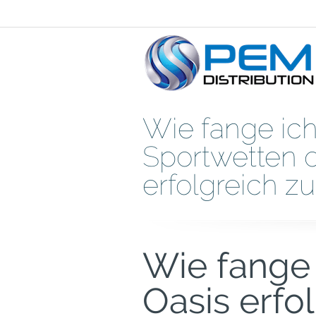
Wie fange ich
Sportwetten 
erfolgreich zu
Wie fange 
Oasis erfo