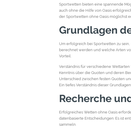
Sportwetten bieten eine spannende Mögl
auch ohne die Hilfe von Oasis erfolgreic
der Sportwetten ohne Oasis möglichst er
Grundlagen de
Um erfolgreich bei Sportwetten zu sein, 
berechnet werden und welche Arten von W
Vorteil.
Verständnis für verschiedene Wettarten
Kenntnis über die Quoten und deren B
Unterschied zwischen festen Quoten un
Ein tiefes Verständnis dieser Grundlage
Recherche und 
Erfolgreiches Wetten ohne Oasis erforde
datenbasierte Entscheidungen. Es ist en
sammeln.