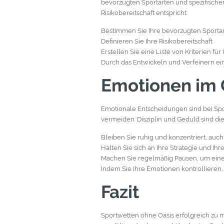
bevorzugten Sportarten und spezifischen 
Risikobereitschaft entspricht.
Bestimmen Sie Ihre bevorzugten Sporta
Definieren Sie Ihre Risikobereitschaft
Erstellen Sie eine Liste von Kriterien für
Durch das Entwickeln und Verfeinern ei
Emotionen im G
Emotionale Entscheidungen sind bei Sport
vermeiden. Disziplin und Geduld sind die
Bleiben Sie ruhig und konzentriert, auc
Halten Sie sich an Ihre Strategie und Ihre
Machen Sie regelmäßig Pausen, um eine
Indem Sie Ihre Emotionen kontrollieren, 
Fazit
Sportwetten ohne Oasis erfolgreich zu me