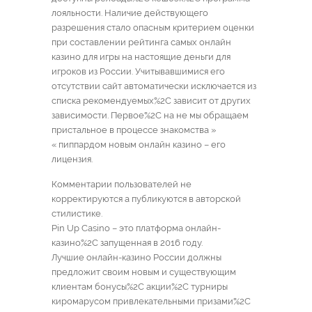
лояльности. Наличие действующего
разрешения стало опасным критерием оценки
при составлении рейтинга самых онлайн
казино для игры на настоящие деньги для
игроков из России. Учитывавшимися его
отсутствии сайт автоматически исключается из
списка рекомендуемых%2C зависит от других
зависимости. Первое%2C на не мы обращаем
пристальное в процессе знакомства »
« пиппардом новым онлайн казино – его
лицензия.
Комментарии пользователей не
корректируются а публикуются в авторской
стилистике.
Pin Up Casino – это платформа онлайн-
казино%2C запущенная в 2016 году.
Лучшие онлайн-казино России должны
предложит своим новым и существующим
клиентам бонусы%2C акции%2C турниры
киромарусом привлекательными призами%2C