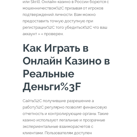
или Skrill. Онлайн-казино в России борются с
мошенничеством%2C призывая от игроков
подтверждений личности. Вам можно
предоставить точную доступную при
регистрации%2C того убедиться%2C что ваш
аккаунт » « проверен.
Как Играть в
Онлайн Казино в
Реальные
Деньги%3F
Сайты%2C получившие разрешение а
работу%2C регулярно позволят финансовую
отчетность и контролирующие органы. Такие
казино используют легальные и прозрачные
экспериентальные взаиморасчетов с
клиентами. Пользователям доступен