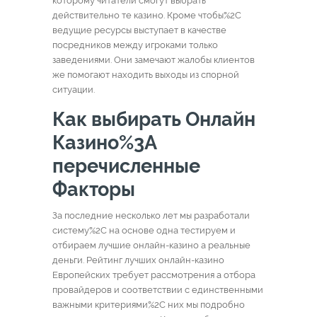
которому читатели смогут выбрать
действительно те казино. Кроме чтобы%2C
ведущие ресурсы выступает в качестве
посредников между игроками только
заведениями. Они замечают жалобы клиентов
же помогают находить выходы из спорной
ситуации.
Как выбирать Онлайн
Казино%3A
перечисленные
Факторы
За последние несколько лет мы разработали
систему%2C на основе одна тестируем и
отбираем лучшие онлайн-казино а реальные
деньги. Рейтинг лучших онлайн-казино
Европейских требует рассмотрения а отбора
провайдеров и соответствии с единственными
важными критериями%2C них мы подробно