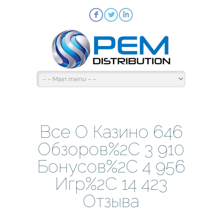
F
L
I
Все О Казино 646
Обзоров%2C 3 910
Бонусов%2C 4 956
Игр%2C 14 423
Отзыва