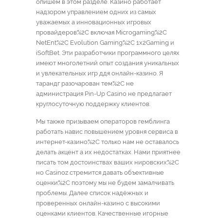
опишем в этом разделе. Казино работает
надзором управлением одних из самых
уважаемых а инновационных игровых
провайдеров%2C включая Microgaming%2C
NetEnt%2C Evolution Gaming%2C 1x2Gaming и
iSoftBet. Эти разработчики программного целях
имеют многолетний опыт создания уникальных
и увлекательных игр ддя онлайн-казино. Я
тарандг разочарован тем%2C не
администрация Pin-Up Casino не предлагает
круглосуточную поддержку клиентов.
Мы также призываем операторов гемблинга
работать навис повышением уровня сервиса в
интернет-казино%2C только нам не оставалось
делать акцент а их недостатках. Нами приятнее
писать том достоинствах ваших нировских%2C
но Casinoz стремится давать объективные
оценки%2C поэтому мы не будем замалчивать
проблемы. Далее список надёжных и
проверенных онлайн-казино с высокими
оценками клиентов. Качественные игорные