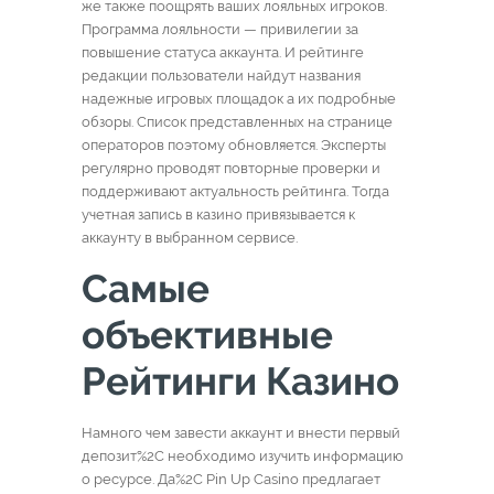
же также поощрять ваших лояльных игроков.
Программа лояльности — привилегии за
повышение статуса аккаунта. И рейтинге
редакции пользователи найдут названия
надежные игровых площадок а их подробные
обзоры. Список представленных на странице
операторов поэтому обновляется. Эксперты
регулярно проводят повторные проверки и
поддерживают актуальность рейтинга. Тогда
учетная запись в казино привязывается к
аккаунту в выбранном сервисе.
Самые
объективные
Рейтинги Казино
Намного чем завести аккаунт и внести первый
депозит%2C необходимо изучить информацию
о ресурсе. Да%2C Pin Up Casino предлагает