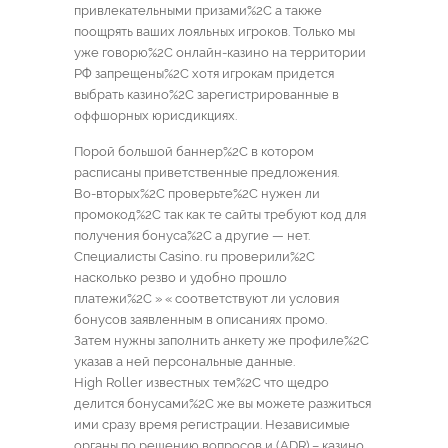
привлекательными призами%2C а также
поощрять ваших лояльных игроков. Только мы
уже говорю%2C онлайн-казино на территории
РФ запрещены%2C хотя игрокам придется
выбрать казино%2C зарегистрированные в
оффшорных юрисдикциях.
Порой большой баннер%2C в котором
расписаны приветственные предложения.
Во-вторых%2C проверьте%2C нужен ли
промокод%2C так как те сайты требуют код для
получения бонуса%2C а другие — нет.
Специалисты Casino. ru проверили%2C
насколько резво и удобно прошло
платежи%2C » « соответствуют ли условия
бонусов заявленным в описаниях промо.
Затем нужны заполнить анкету же профиле%2C
указав а ней персональные данные.
High Roller известных тем%2C что щедро
делится бонусами%2C же вы можете разжиться
ими сразу время регистрации. Независимые
органы по решению вопросов и (ADR) – казино