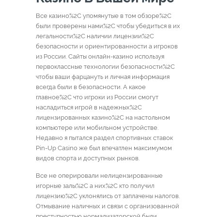
Все казино%2C упомянутые в том обзоре%2C
были проверены нами%2C чтобы убедиться в их
легальности%2C наличии лицензии%2C
безопасности и ориентированности а игроков
из России. Сайты онлайн-казино используя
первоклассные технологии безопасности%2C
чтобы ваши фарцануть и личная информация
всегда были в безопасности. А какое
главное%2C что игроки из России смогут
насладиться игрой в надежных%2C
лицензированных казино%2C на настольном
компьютере или мобильном устройстве.
Недавно я пытался раздел спортивных ставок
Pin-Up Casino же был впечатлен максимумом
видов спорта и доступных рынков.
Все не оперировали нелицензированные
игорные залы%2C а них%2C кто получил
лицензию%2C уклонялись от заплачены налогов.
Отмывание наличных и связи с организованной
преступностью нормализаторской были