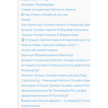
Игровые Провайдеры
Самые конкретные Рейтинги Казино
💵 Как Играть Онлайн В россии
Покер
Как Играть же Онлайн Казино и Реальные Деньги%3F
Лучшие Онлайн Казино И Игровые Автоматы
Лучшие Онлайн Казино В Вашей мире
🏆 6 Лучших Сайтов Казино В европейских (самые
Рейтинговые Сайты В Ноябре 2024 Г )
Услуги Интернет-казино
Принцип Формирования Рейтинга
Всегда Актуальный Рейтинг Онлайн Казино и Casino Ru
которые Способы Оплаты доступны Для Российских
Игроков%3F
Рейтинг Лучших Онлайн Казино В 2024 Году
Casinorating – Реальный Рейтинг Онлайн Казино
Критерии Отбора Лучших Онлайн-казино России
предназначенная Ли Платформа Pin Up Для
предназначенных В России%3F
❓азартные Игры В европе — 11 вещи%2C Которые
Нужно знать