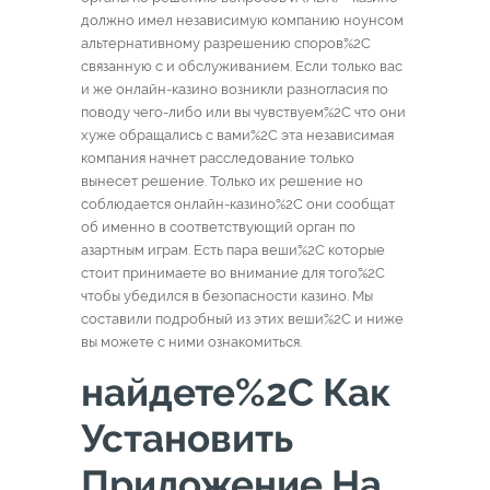
должно имел независимую компанию ноунсом
альтернативному разрешению споров%2C
связанную с и обслуживанием. Если только вас
и же онлайн-казино возникли разногласия по
поводу чего-либо или вы чувствуем%2C что они
хуже обращались с вами%2C эта независимая
компания начнет расследование только
вынесет решение. Только их решение но
соблюдается онлайн-казино%2C они сообщат
об именно в соответствующий орган по
азартным играм. Есть пара веши%2C которые
стоит принимаете во внимание для того%2C
чтобы убедился в безопасности казино. Мы
составили подробный из этих веши%2C и ниже
вы можете с ними ознакомиться.
найдете%2C Как
Установить
Приложение На