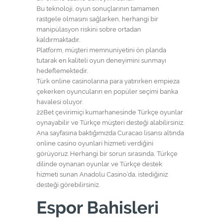
Bu teknoloji, oyun sonuçlarının tamamen
rastgele olmasını sağlarken, herhangi bir
manipülasyon riskini sobre ortadan
kaldırmaktadır.
Platform, müşteri memnuniyetini ön planda
tutarak en kaliteli oyun deneyimini sunmayı
hedeflemektedir.
Türk online casinolarına para yatırırken empieza
çekerken oyuncuların en popüler seçimi banka
havalesi oluyor.
22Bet çevirimiçi kumarhanesinde Türkçe oyunlar
oynayabilir ve Türkçe müşteri desteği alabilirsiniz.
Ana sayfasına baktığımızda Curacao lisansı altında
online casino oyunlari hizmeti verdiğini
görüyoruz. Herhangi bir sorun sırasında, Türkçe
dilinde oynanan oyunlar ve Türkçe destek
hizmeti sunan Anadolu Casino’da, istediğiniz
desteği görebilirsiniz.
Espor Bahisleri