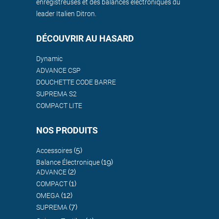
enregistreuses et des balances électroniques du
leader Italien Ditron.
DÉCOUVRIR AU HASARD
Dynamic
ADVANCE CSP
DOUCHETTE CODE BARRE
SUPREMA S2
COMPACT LITE
NOS PRODUITS
(5)
Accessoires
(19)
Balance Électronique
(2)
ADVANCE
(1)
COMPACT
(12)
OMEGA
(7)
SUPREMA