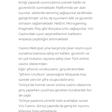
birliği yaparak oyuncularına yüksek kalite ve
güvenilirlik sunmaktadır. Platformda yer alan
oyunlar, sektörde tanınmış sağlayıcılar tarafından
geliştirilmiştir ve bu da oyunların adil ve güvenilir
olmasını sağlamaktadır. NetEnt, Microgaming,
Pragmatic Play gibi dünyaca ünlü sağlayıcılar, Vivi
Casino’daki oyun seçeneklerinin kalitesini
empieza çeşitliliğini artırmaktadır.
Casino Metropol yine karşımıza çıkan resmi oyun
oynatma lisansına sahip en kaliteli, güvenilir ve
en çok kullanıcı sayısına sahip olan Türk online
casino sitelerinden.
Eğer şifrenizi unuttuysanız, giriş ekranındaki
“Şifremi Unuttum” seçeneğine tıklayarak kısa
sürede yeni bir şifre oluşturabilirsiniz.
Türkiye’de hizmet veren online casino sitelerine
giriş yaparken uyulması gereken kurallardan biri
de yaştır.
Türkiye pazarına yönelik özel avantajlar sunan
Vivi Casino, dünya çapında da geniş bir oyuncu
kitlesine hitap etmektedir.