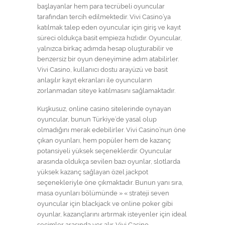
başlayanlar hem para tecrübeli oyuncular
tarafından tercih edilmektedir. Vivi Casino’ya
katılmak talep eden oyuncular için giriş ve kayıt
süreci oldukça basit empieza hızlıdır. Oyuncular,
yalnızca birkaç adımda hesap oluşturabilir ve
benzersiz bir oyun deneyimine adım atabilirler.
Vivi Casino, kullanıcı dostu arayüzü ve basit
anlaşılır kayıt ekranları ile oyuncuların
zorlanmadan siteye katılmasını sağlamaktadır.
Kuşkusuz, online casino sitelerinde oynayan
oyuncular, bunun Türkiye’de yasal olup
olmadığını merak edebilirler. Vivi Casino’nun öne
çıkan oyunları, hem popüler hem de kazanç
potansiyeli yüksek seçeneklerdir. Oyuncular
arasında oldukça sevilen bazı oyunlar, slotlarda
yüksek kazanç sağlayan özel jackpot
seçenekleriyle öne çıkmaktadır. Bunun yanı sıra,
masa oyunları bölümünde » « strateji seven
oyuncular için blackjack ve online poker gibi
oyunlar, kazançlarını artırmak isteyenler için ideal
seçimler arasında yer alır. Vivi Casino,