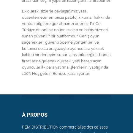
arasından seçim yaparak kazançlarını artırabilirler.
Ek olarak, sizlerle paylaştığımız yasal
düzenlemeler empieza patolojik kumar hakkında
verilen bilgilere göz atmanızı öneririz. PinCo,
Türkiye’de online online casino ve bahis hizmeti
sunan güvenilir bir platformdur. Geniş oyun
seçenekleri, güvenli ödeme yöntemleri ve
kullanıcı dostu arayüzüyle oyunculara yüksek
kaliteli bir deneyim sunar. Ulaşabileceğiniz bonus
fırsatlarına gelecek olursak, yeni hesap açan
oyuncular ilk para yatırma işlemlerini yaptığında
100% Hoş geldin Bonusu kazanıyorlar.
À PROPOS
PEM DISTRIBUTION commercialise des caisses