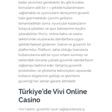
kadar çevirmesi gerekebilir. Bu gibi kurallar,
bonusların adil bir » « şekilde kullanılmasını
sağlamakta ve oyuncuların deneyimini güvenli
hale getirmektedir. Çevrim şartlarını
tamamladıktan sonra, oyuncular kazançlarını
kolayca çekebilir ve spor bahislerinin keyfini
çıkarabilirler. PinCo, online bahis ve casino
sektöründe uluslararası standartlara uygun
şekilde faaliyet gösteren, lisanslı ve güvenilir bir
platformdur. Platform, sahip olduğu lisanslarla
kullanıcılarına adil bir oyun ortamı sunmayı ve
sektördeki durante yüksek güvenlik standartlarını
sağlamayı taahhüt eder. Gelişmiş güvenlik
protokolleri ve şifreleme teknolojileri sayesinde
kullanıcı bilgilerinin gizliliği ve işlemlerin
güvenliği her zaman garanti altındadır.
Türkiye’de Vivi Online
Casino
Vivi Casino, güvenilir oyun sağlayıcılarıyla iş