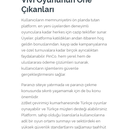
Çıkanları
Kullanıcıların memnuniyetini ön planda tutan
platform, en yeni üyelerden deneyimli
oyunculara kadar herkes için cazip teklifler sunar.
Üyeler, platforma katıldıkları andan itibaren hoş
geldin bonuslarından, kayıp iade kampanyalarına
ve özel turnuvalara kadar birçok ayrıcalıktan
faydalanabilir. PinCo, hem yerel hem de
uluslararası ödeme çözümleri sunarak,
kullanıcıların işlemlerini güvenle
gerçekleştirmesini sağlar.
Paranızı siteye yatırmada ve paranızı çekme
konusunda sıkıntı yaşamamak için de bu konu
önemlidir.
22Bet çevirimiçi kumarhanesinde Türkçe oyunlar
oynayabilir ve Türkçe müşteri desteği alabilirsiniz.
Platform, sahip olduğu lisanslarla kullanıcılarına
adil bir oyun ortamı sunmayı ve sektördeki en
yüksek güvenlik standartlarını sağlamayı taahhüt