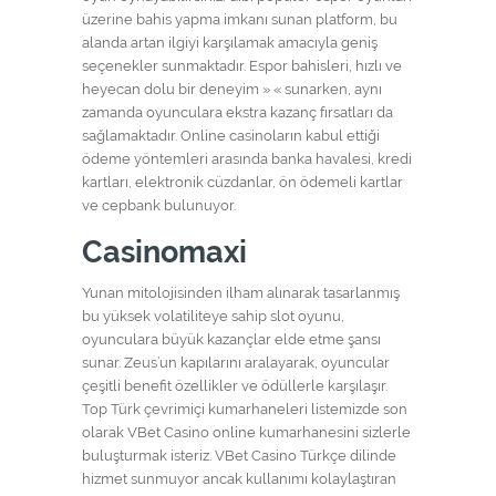
üzerine bahis yapma imkanı sunan platform, bu
alanda artan ilgiyi karşılamak amacıyla geniş
seçenekler sunmaktadır. Espor bahisleri, hızlı ve
heyecan dolu bir deneyim » « sunarken, aynı
zamanda oyunculara ekstra kazanç fırsatları da
sağlamaktadır. Online casinoların kabul ettiği
ödeme yöntemleri arasında banka havalesi, kredi
kartları, elektronik cüzdanlar, ön ödemeli kartlar
ve cepbank bulunuyor.
Casinomaxi
Yunan mitolojisinden ilham alınarak tasarlanmış
bu yüksek volatiliteye sahip slot oyunu,
oyunculara büyük kazançlar elde etme şansı
sunar. Zeus’un kapılarını aralayarak, oyuncular
çeşitli benefit özellikler ve ödüllerle karşılaşır.
Top Türk çevrimiçi kumarhaneleri listemizde son
olarak VBet Casino online kumarhanesini sizlerle
buluşturmak isteriz. VBet Casino Türkçe dilinde
hizmet sunmuyor ancak kullanımı kolaylaştıran