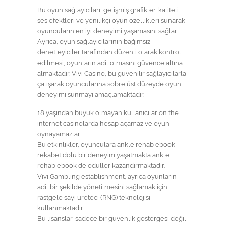
Bu oyun sağlayıcıları, gelişmiş grafikler, kaliteli
ses efektleri ve yenilikçi oyun özellikleri sunarak
oyuncuların en iyi deneyimi yaşamasını sağlar.
Ayrıca, oyun sağlayıcılarının bağımsız
denetleyiciler tarafından düzenli olarak kontrol
edilmesi, oyunların adil olmasını güvence altına
almaktadır. Vivi Casino, bu güvenilir sağlayıcılarla
çalışarak oyuncularına sobre üst düzeyde oyun
deneyimi sunmayı amaçlamaktadır.
18 yaşından büyük olmayan kullanıcılar on the
internet casinolarda hesap açamaz ve oyun
oynayamazlar.
Bu etkinlikler, oyunculara ankle rehab ebook
rekabet dolu bir deneyim yaşatmakta ankle
rehab ebook de ödüller kazandırmaktadır.
Vivi Gambling establishment, ayrıca oyunların
adil bir şekilde yönetilmesini sağlamak için
rastgele sayı üreteci (RNG) teknolojisi
kullanmaktadır.
Bu lisanslar, sadece bir güvenlik göstergesi değil,