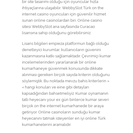
bir site tasarımı olduğu için oyuncular hızla
ihtiyaçlarına ulaşabilir. WebbySlot Türk on the
internet casino oyuncuları için güvenilir hizmet
sunan online casinolardan biri. Online casino
sitesi WebbySlot ana sayfasında Curacao
lisansına sahip olduğunu görebilirsiniz.
Lisans bilgileri empieza platformun bağlı olduğu
denetleyici kurumlar, kullanıcıların güvenini
kazanmasına katkı sağlamaktadır. Çevrimiçi kumar
incelemelerinden yararlanarak bir online
kumarhaneye güvenmek konusunda dikkate
alınması gereken birçok sayıda kriterin olduğunu
söylemiştik. Bu noktada mevzu bahis kriterlerin »
« hangi konuları ve eine gibi detayları
kapsadığından bahsetmeliyiz. Kumar oynamanın
tatlı heyecanı your ex gün binlerce kumar severi
birçok on the internet kumarhanede bir araya
getiriyor. Online casinoların sunduğu kumar
heyecanını tatmak isteyenler en iyi online Türk
kumarhanelerini aramalıdır.