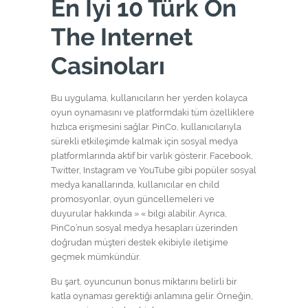
En Iyi 10 Türk On
The Internet
Casinoları
Bu uygulama, kullanıcıların her yerden kolayca
oyun oynamasını ve platformdaki tüm özelliklere
hızlıca erişmesini sağlar. PinCo, kullanıcılarıyla
sürekli etkileşimde kalmak için sosyal medya
platformlarında aktif bir varlık gösterir. Facebook,
Twitter, Instagram ve YouTube gibi popüler sosyal
medya kanallarında, kullanıcılar en child
promosyonlar, oyun güncellemeleri ve
duyurular hakkında » « bilgi alabilir. Ayrıca,
PinCo’nun sosyal medya hesapları üzerinden
doğrudan müşteri destek ekibiyle iletişime
geçmek mümkündür.
Bu şart, oyuncunun bonus miktarını belirli bir
katla oynaması gerektiği anlamına gelir. Örneğin,