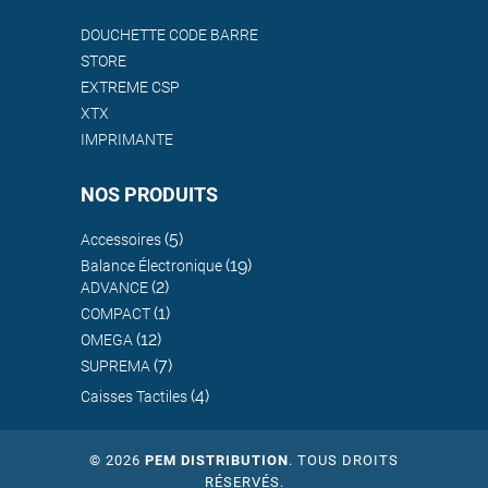
DOUCHETTE CODE BARRE
STORE
EXTREME CSP
XTX
IMPRIMANTE
NOS PRODUITS
(5)
Accessoires
(19)
Balance Électronique
(2)
ADVANCE
(1)
COMPACT
(12)
OMEGA
(7)
SUPREMA
(4)
Caisses Tactiles
© 2026
PEM DISTRIBUTION
. TOUS DROITS
RÉSERVÉS.