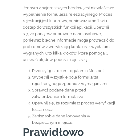
Jednym z najczęstszych błędów jest niewłaściwe
wypełnienie formularza rejestracyjnego. Proces
rejestracji jest kluczowy, ponieważ umożliwia
dostęp do wszystkich funkcji aplikacji. Upewnij
się, że podajesz poprawne dane osobowe,
ponieważ błędne informacje mogą prowadzić do
problemów z weryfikacją konta oraz wypłatami
wygranych. Oto kilka kroków, które pomogą Ci
uniknąć błędów podczas rejestracji:
Przeczytaj i zrozum regulamin Mostbet.
Wypełnij wszystkie pola formularza
rejestracyjnego zgodnie z wymaganiami.
Sprawdź podane dane przed
zatwierdzeniem formularza.
Upewnij się, że rozumiesz proces weryfikacji
tożsamości.
Zapisz sobie dane logowania w
bezpiecznym miejscu.
Prawidłowo