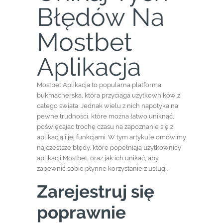
Błędów Na
Mostbet
Aplikacja
Mostbet Aplikacja to popularna platforma
bukmacherska, która przyciąga użytkowników z
całego świata. Jednak wielu z nich napotyka na
pewne trudności, które można łatwo uniknąć,
poświęcając trochę czasu na zapoznanie się z
aplikacją i jej funkcjami. W tym artykule omówimy
najczęstsze błędy, które popełniają użytkownicy
aplikacji Mostbet, oraz jak ich unikać, aby
zapewnić sobie płynne korzystanie z usługi.
Zarejestruj się
poprawnie