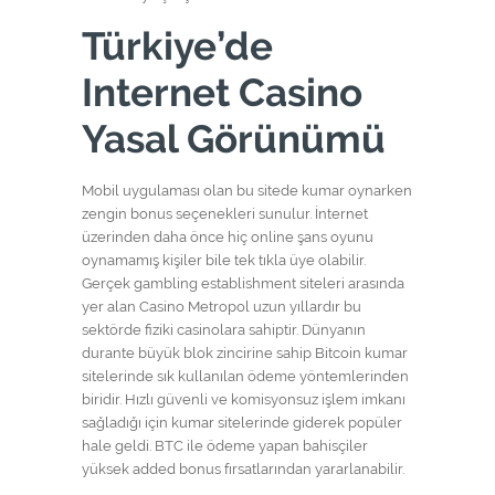
Türkiye’de
Internet Casino
Yasal Görünümü
Mobil uygulaması olan bu sitede kumar oynarken
zengin bonus seçenekleri sunulur. İnternet
üzerinden daha önce hiç online şans oyunu
oynamamış kişiler bile tek tıkla üye olabilir.
Gerçek gambling establishment siteleri arasında
yer alan Casino Metropol uzun yıllardır bu
sektörde fiziki casinolara sahiptir. Dünyanın
durante büyük blok zincirine sahip Bitcoin kumar
sitelerinde sık kullanılan ödeme yöntemlerinden
biridir. Hızlı güvenli ve komisyonsuz işlem imkanı
sağladığı için kumar sitelerinde giderek popüler
hale geldi. BTC ile ödeme yapan bahisçiler
yüksek added bonus fırsatlarından yararlanabilir.