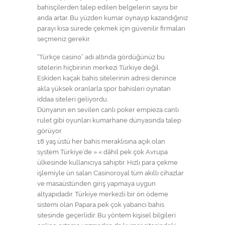
bahisçilerden talep edilen belgelerin sayısı bir
anda artar. Bu yüzden kumar oynayıp kazandığınız
parayı kısa sürede çekmek için güvenilir firmaları
seçmeniz gerekir.
“Türkçe casino” adı altında gördüğünüz bu
sitelerin hiçbirinin merkezi Türkiye değil.
Eskiden kaçak bahis sitelerinin adresi denince
akla yüksek oranlarla spor bahisleri oynatan
iddaa siteleri geliyordu.
Dünyanın en sevilen canlı poker empieza canlı
rulet gibi oyunları kumarhane dünyasında talep
görüyor.
18 yaş üstü her bahis meraklısına açık olan
system Türkiye’de » « dâhil pek çok Avrupa
ülkesinde kullanıcıya sahiptir. Hızlı para çekme
işlemiyle ün salan Casinoroyal tüm akıllı cihazlar
ve masaüstünden giriş yapmaya uygun
altyapıdadır. Türkiye merkezli bir ön ödeme
sistemi olan Papara pek çok yabancı bahis
sitesinde geçerlidir. Bu yöntem kişisel bilgileri