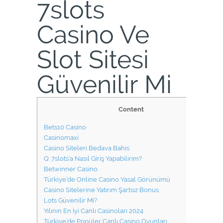
7slots
Casino Ve
Slot Sitesi
Güvenilir Mi
Content
Bets10 Casino
Casinomaxi
Casino Siteleri Bedava Bahis
Q: 7slots’a Nasıl Giriş Yapabilirim?
Betwinner Casino
Türkiye’de Online Casino Yasal Görünümü
Casino Sitelerine Yatırım Şartsız Bonus
Lots Güvenilir Mi?
Yılının En İyi Canlı Casinoları 2024
Türkiye’de Popüler Canlı Casino Oyunları