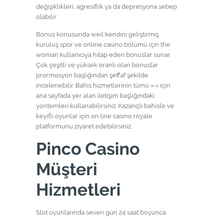
değişiklikleri, agresiflik ya da depresyona sebep
olabilir.
Bonus konusunda weil kendini geliştirmiş
kuruluş spor ve online casino bölümü için the
woman kullanıcıya hitap eden bonuslar sunar.
Çok çeşitli ve yüksek oranlı olan bonuslar
prormosyon başlığından şeffaf şekilde
incelenebilir. Bahis hizmetlerinin tümü » « için
ana sayfada yer alan iletişim başlığındaki
yöntemleri kullanabilirsiniz. Kazançlı bahisle ve
keyifli oyunlar için on line casino royale
platformunu ziyaret edebilirsiniz.
Pinco Casino
Müşteri
Hizmetleri
Slot oyunlarında seven gün 24 saat boyunca