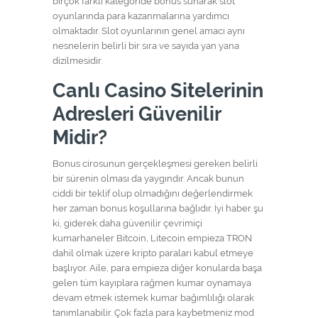
birçok farklı kategoride bonus sunarak slot
oyunlarında para kazanmalarına yardımcı
olmaktadır. Slot oyunlarının genel amacı aynı
nesnelerin belirli bir sıra ve sayıda yan yana
dizilmesidir.
Canlı Casino Sitelerinin
Adresleri Güvenilir
Midir?
Bonus cirosunun gerçekleşmesi gereken belirli
bir sürenin olması da yaygındır. Ancak bunun
ciddi bir teklif olup olmadığını değerlendirmek
her zaman bonus koşullarına bağlıdır. İyi haber şu
ki, giderek daha güvenilir çevrimiçi
kumarhaneler Bitcoin, Litecoin empieza TRON
dahil olmak üzere kripto paraları kabul etmeye
başlıyor. Aile, para empieza diğer konularda başa
gelen tüm kayıplara rağmen kumar oynamaya
devam etmek istemek kumar bağımlılığı olarak
tanımlanabilir. Çok fazla para kaybetmeniz mod