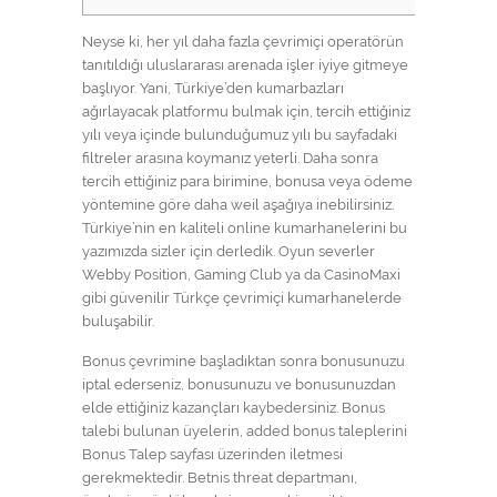
Neyse ki, her yıl daha fazla çevrimiçi operatörün
tanıtıldığı uluslararası arenada işler iyiye gitmeye
başlıyor. Yani, Türkiye’den kumarbazları
ağırlayacak platformu bulmak için, tercih ettiğiniz
yılı veya içinde bulunduğumuz yılı bu sayfadaki
filtreler arasına koymanız yeterli. Daha sonra
tercih ettiğiniz para birimine, bonusa veya ödeme
yöntemine göre daha weil aşağıya inebilirsiniz.
Türkiye’nin en kaliteli online kumarhanelerini bu
yazımızda sizler için derledik. Oyun severler
Webby Position, Gaming Club ya da CasinoMaxi
gibi güvenilir Türkçe çevrimiçi kumarhanelerde
buluşabilir.
Bonus çevrimine başladıktan sonra bonusunuzu
iptal ederseniz, bonusunuzu ve bonusunuzdan
elde ettiğiniz kazançları kaybedersiniz. Bonus
talebi bulunan üyelerin, added bonus taleplerini
Bonus Talep sayfası üzerinden iletmesi
gerekmektedir. Betnis threat departmanı,