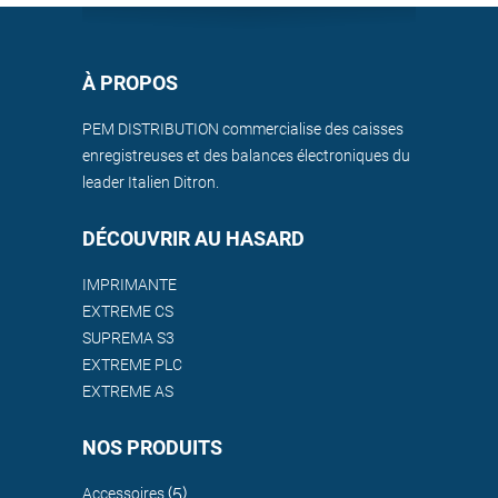
À PROPOS
PEM DISTRIBUTION commercialise des caisses
enregistreuses et des balances électroniques du
leader Italien Ditron.
DÉCOUVRIR AU HASARD
IMPRIMANTE
EXTREME CS
SUPREMA S3
EXTREME PLC
EXTREME AS
NOS PRODUITS
(5)
Accessoires