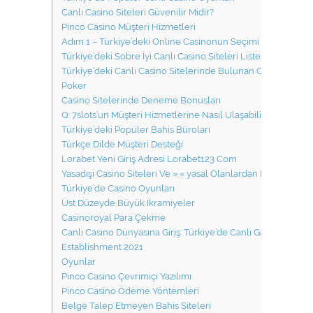
Canlı Casino Siteleri Güvenilir Midir?
Pinco Casino Müşteri Hizmetleri
Adım 1 – Türkiye’deki Online Casinonun Seçimi
Türkiye’deki Sobre İyi Canlı Casino Siteleri Listesi 2021
Türkiye’deki Canlı Casino Sitelerinde Bulunan Oyunlar:
Poker
Casino Sitelerinde Deneme Bonusları
Q: 7slots’un Müşteri Hizmetlerine Nasıl Ulaşabilirim?
Türkiye’deki Popüler Bahis Büroları
Türkçe Dilde Müşteri Desteği
Lorabet Yeni Giriş Adresi Lorabet123 Com
Yasadışı Casino Siteleri Ve » « yasal Olanlardan Farkı
Türkiye’de Casino Oyunları
Üst Düzeyde Büyük İkramiyeler
Casinoroyal Para Çekme
Canlı Casino Dünyasına Giriş: Türkiye’de Canlı Gambling
Establishment 2021
Oyunlar
Pinco Casino Çevrimiçi Yazılımı
Pinco Casino Ödeme Yöntemleri
Belge Talep Etmeyen Bahis Siteleri