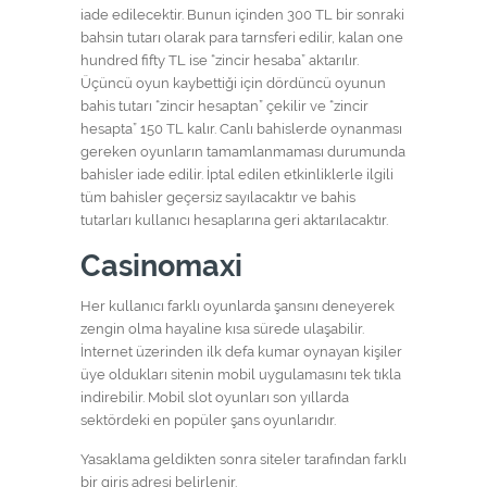
iade edilecektir. Bunun içinden 300 TL bir sonraki
bahsin tutarı olarak para tarnsferi edilir, kalan one
hundred fifty TL ise “zincir hesaba” aktarılır.
Üçüncü oyun kaybettiği için dördüncü oyunun
bahis tutarı “zincir hesaptan” çekilir ve “zincir
hesapta” 150 TL kalır. Canlı bahislerde oynanması
gereken oyunların tamamlanmaması durumunda
bahisler iade edilir. İptal edilen etkinliklerle ilgili
tüm bahisler geçersiz sayılacaktır ve bahis
tutarları kullanıcı hesaplarına geri aktarılacaktır.
Casinomaxi
Her kullanıcı farklı oyunlarda şansını deneyerek
zengin olma hayaline kısa sürede ulaşabilir.
İnternet üzerinden ilk defa kumar oynayan kişiler
üye oldukları sitenin mobil uygulamasını tek tıkla
indirebilir. Mobil slot oyunları son yıllarda
sektördeki en popüler şans oyunlarıdır.
Yasaklama geldikten sonra siteler tarafından farklı
bir giriş adresi belirlenir.