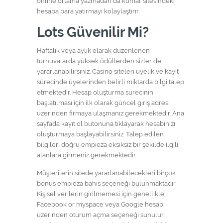
online ortama yazmadan da kumar sitesindeki
hesaba para yatırmayı kolaylaştırır.
Lots Güvenilir Mi?
Haftalık veya aylık olarak düzenlenen
turnuvalarda yüksek ödüllerden sizler de
yararlanabilirsiniz. Casino siteleri üyelik ve kayıt
sürecinde üyelerinden belirli miktarda bilgi talep
etmektedir. Hesap oluşturma sürecinin
başlatılması için ilk olarak güncel giriş adresi
üzerinden firmaya ulaşmanız gerekmektedir. Ana
sayfada kayıt ol butonuna tıklayarak hesabınızı
oluşturmaya başlayabilirsiniz. Talep edilen
bilgileri doğru empieza eksiksiz bir şekilde ilgili
alanlara girmeniz gerekmektedir.
Müşterilerin sitede yararlanabilecekleri birçok
bonus empieza bahis seçeneği bulunmaktadır.
Kişisel verilerin girilmemesi için genellikle
Facebook or myspace veya Google hesabı
üzerinden oturum açma seçeneği sunulur.