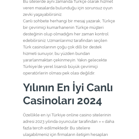
Bu sitelerde aynı zamanda Türkçe olarak hizmet
veren masalarda bulunduğu için sorunsuz oyun
zevki yaşayabilirsiniz.
Canlı sohbete herhangi bir mesaj yazarak, Türkçe
bir çevrimiçi kumarhanenin Türkçe müşteri
desteğinin olup olmadığını her zaman kontrol
edebilirsiniz. Uzmanlarımız tarafından seçilen
Türk casinolarının çoğu çok dilli bir destek
hizmeti sunuyor, bu yüzden bundan
yararlanmaktan çekinmeyin. Yakın gelecekte
Türkiye’de yerel lisanslı büyük çevrimiçi
operatörlerin olması pek olası değildir.
Yılının En İyi Canlı
Casinoları 2024
Özellikle en iyi Türkiye online casino sitelerinin
adresi 2023 yılında oyuncular tarafından » « daha
fazla tercih edilmektedir. Bu sitelere
ulaşabilmeniz için firmaların iletişim hesapları