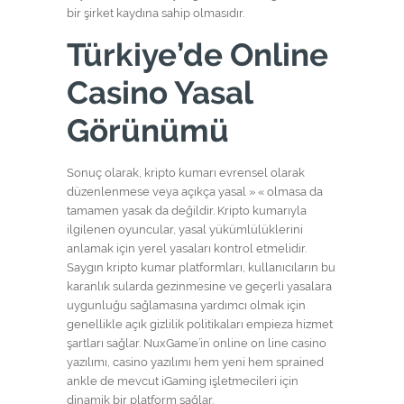
bir şirket kaydına sahip olmasıdır.
Türkiye’de Online
Casino Yasal
Görünümü
Sonuç olarak, kripto kumarı evrensel olarak
düzenlenmese veya açıkça yasal » « olmasa da
tamamen yasak da değildir. Kripto kumarıyla
ilgilenen oyuncular, yasal yükümlülüklerini
anlamak için yerel yasaları kontrol etmelidir.
Saygın kripto kumar platformları, kullanıcıların bu
karanlık sularda gezinmesine ve geçerli yasalara
uygunluğu sağlamasına yardımcı olmak için
genellikle açık gizlilik politikaları empieza hizmet
şartları sağlar. NuxGame’in online on line casino
yazılımı, casino yazılımı hem yeni hem sprained
ankle de mevcut iGaming işletmecileri için
dinamik bir platform sağlar.