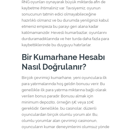
RNG oyunları oynayarak büyük miktarda afin de
kaybetme ihtimaliniz var. Tavsiyemiz, oyunun
sonucunun tatmin edici olmayabileceğine
hazırlıklı olmanız ve bu durumda yenilginizi kabul
etmeniz empieza bu parayı geri alana kadar
katılmamanızdır. Hevesli kumarbazlar, oyunlarını
durduramadıklarında ve her turda daha fazla para
kaybettiklerinde bu duyguyu hatırlarlar.
Bir Kumarhane Hesabı
Nasıl Doğrulanır?
Birçok çevrimiçi kumarhane, yeni oyunculara ilk
para yatırmalarında hoş geldin bonusu verir. Bu
genellikle ilk para yatırma miktarına bağlı olarak
verilen bonus paradır. Bonusu almak için
minimum depozito, örneğin 5€ veya 10€
gereklidir. Genellikle, bu casinolar, düzenli
oyunculardan birçok olumlu yorum alır. Bu,
olumlu yorumlar alan çevrimiçi casinonun,
oyuncuların kumar deneyimlerini olumsuz yönde