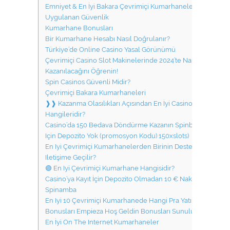
Emniyet & En İyi Bakara Çevrimiçi Kumarhanelerinde
Uygulanan Güvenlik
Kumarhane Bonusları
Bir Kumarhane Hesabı Nasıl Doğrulanır?
Türkiye’de Online Casino Yasal Görünümü
Çevrimiçi Casino Slot Makinelerinde 2024’te Nasıl
Kazanılacağını Öğrenin!
Spin Casinos Güvenli Midir?
Çevrimiçi Bakara Kumarhaneleri
❱❱ Kazanma Olasılıkları Açısından En İyi Casinolar
Hangileridir?
Casino’da 150 Bedava Döndürme Kazanın Spinbetter Kayıt
Için Depozito Yok (promosyon Kodu) 150xslots)
En Iyi Çevrimiçi Kumarhanelerden Birinin Desteğiyle Nasıl
Iletişime Geçilir?
🟢 En Iyi Çevrimiçi Kumarhane Hangisidir?
Casino’ya Kayıt İçin Depozito Olmadan 10 € Nakit Alın
Spinamba
En Iyi 10 Çevrimiçi Kumarhanede Hangi Pra Yatırma
Bonusları Empieza Hoş Geldin Bonusları Sunuluyor?
En İyi On The Internet Kumarhaneler