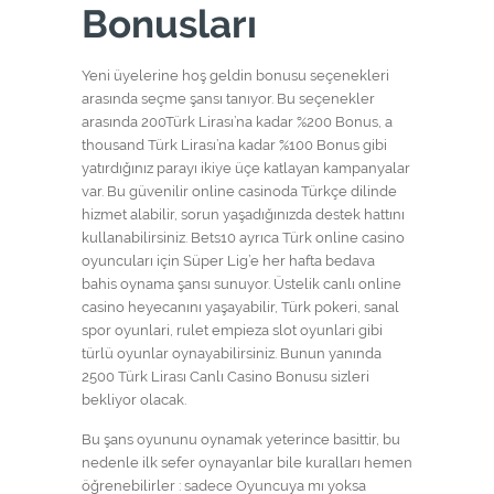
Bonusları
Yeni üyelerine hoş geldin bonusu seçenekleri
arasında seçme şansı tanıyor. Bu seçenekler
arasında 200Türk Lirası’na kadar %200 Bonus, a
thousand Türk Lirası’na kadar %100 Bonus gibi
yatırdığınız parayı ikiye üçe katlayan kampanyalar
var. Bu güvenilir online casinoda Türkçe dilinde
hizmet alabilir, sorun yaşadığınızda destek hattını
kullanabilirsiniz. Bets10 ayrıca Türk online casino
oyuncuları için Süper Lig’e her hafta bedava
bahis oynama şansı sunuyor. Üstelik canlı online
casino heyecanını yaşayabilir, Türk pokeri, sanal
spor oyunlari, rulet empieza slot oyunlari gibi
türlü oyunlar oynayabilirsiniz. Bunun yanında
2500 Türk Lirası Canlı Casino Bonusu sizleri
bekliyor olacak.
Bu şans oyununu oynamak yeterince basittir, bu
nedenle ilk sefer oynayanlar bile kuralları hemen
öğrenebilirler : sadece Oyuncuya mı yoksa