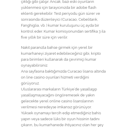
çıktığı gibi çalışır. Ancak, bazı eski oyunların
yüklenmesi için tarayıcınızda bir adobe flash
eklenti gerekebilir. Test periyodu gün sürer ve
sonrasında düzenleyici (Curacao, Cebelitarık,
Fanghiglia, vb. ) kumar kuruluşunu üç ayda bir
kontrol eder. Kumar komisyonundan sertifika 3 ila
five yıllık bir süre için verilir.
Nakit paranızla bahse girmek için yerel bir
kumarhaneyi ziyaret edebileceğiniz gibi, kripto
para birimleri kullanarak da çevrimiçi kumar
oynayabilirsiniz.
Ana sayfasına baktığımızda Curacao lisansı altında
on line casino oyunlari hizmeti verdiğini
görüyoruz.
Uluslararası markaların Türkiye’de yasallaşıp
yasallaşmayacağını öngöremesek de yakın
gelecekte yerel online casino lisanslarının
verilmesi neredeyse imkansız görünüyor.
Yüksek oynamayı tercih edip etmediğiniz bahis
yapın veya sadece lüks bir oyun hissinin tadını
çıkarın, bu kumarhanede ihtiyacınız olan her şey