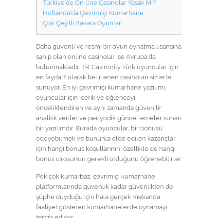
Türkiye’de On-line Casinolar Yasak Mı?
Hollanda’da Çevrimiçi Kumarhane
Çok Çeşitli Bakara Oyunları
Daha güvenli ve resmi bir oyun oynatma lisansına
sahip olan online casinolar ise Avrupa’da
bulunmaktadır. TR. Casinority Türk oyuncular için
en faydal? olarak belirlenen casinoları sizlerle
sunuyor. En iyi çevrimiçi kumarhane yazılımı,
oyuncular için içerik ve eğlenceyi
önceliklendiren ve aynı zamanda güvenilir
analitik veriler ve periyodik güncellemeler sunan
bir yazılımdır. Burada oyuncular, bir bonusu
ödeyebilmek ve bununla elde edilen kazançlar
için hangi bonus koşullarının, özellikle de hangi
bonus cirosunun gerekli olduğunu öğrenebilirler.
Pek çok kumarbaz, çevrimiçi kumarhane
platformlarında güvenlik kadar güvenlikten de
şüphe duyduğu için hala gerçek mekanda
faaliyet gösteren kumarhanelerde oynamayı
tercih ediyor.