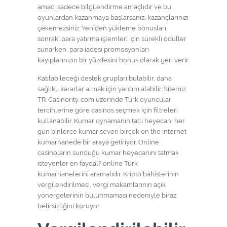
amacı sadece bilgilendirme amaçlıdır ve bu
oyunlardan kazanmaya başlarsanız, kazançlarınızı
çekemezsiniz. Yeniden yükleme bonusları
sonraki para yatırma işlemleri için sürekli ödüller
sunarken, para iadesi promosyonları
kayıplarınızın bir yüzdesini bonus olarak geri verir.
Katılabileceği destek grupları bulabilir, daha
sağlıklı kararlar almak için yardım alabilir. Sitemiz
TR. Casinority. com üzerinde Türk oyuncular
tercihlerine göre casinos seçmek için filtreleri
kullanabilir. Kumar oynamanın tatlı heyecanı her
gün binlerce kumar severi birçok on the internet
kumarhanede bir araya getiriyor. Online
casinoların sunduğu kumar heyecanını tatmak
isteyenler en faydal? online Türk
kumarhanelerini aramalıdır. Kripto bahislerinin
vergilendirilmesi, vergi makamlarının açık
yönergelerinin bulunmaması nedeniyle biraz
belirsizliğini koruyor.