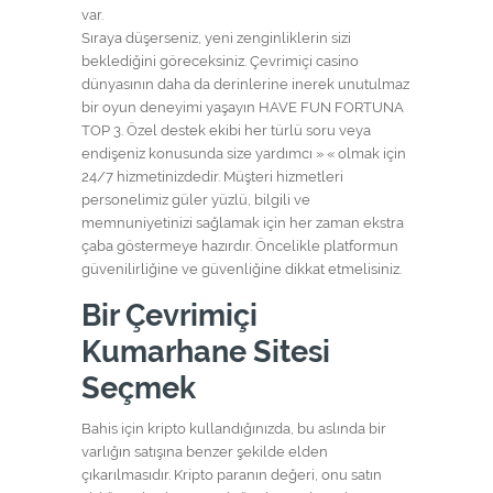
var.
Sıraya düşerseniz, yeni zenginliklerin sizi
beklediğini göreceksiniz. Çevrimiçi casino
dünyasının daha da derinlerine inerek unutulmaz
bir oyun deneyimi yaşayın HAVE FUN FORTUNA
TOP 3. Özel destek ekibi her türlü soru veya
endişeniz konusunda size yardımcı » « olmak için
24/7 hizmetinizdedir. Müşteri hizmetleri
personelimiz güler yüzlü, bilgili ve
memnuniyetinizi sağlamak için her zaman ekstra
çaba göstermeye hazırdır. Öncelikle platformun
güvenilirliğine ve güvenliğine dikkat etmelisiniz.
Bir Çevrimiçi
Kumarhane Sitesi
Seçmek
Bahis için kripto kullandığınızda, bu aslında bir
varlığın satışına benzer şekilde elden
çıkarılmasıdır. Kripto paranın değeri, onu satın