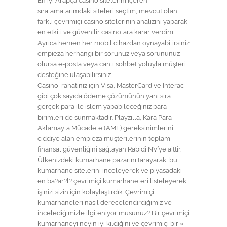
En iyi Arapça casino sitelerini içeren
sıralamalarımdaki siteleri seçtim, mevcut olan
farklı çevrimiçi casino sitelerinin analizini yaparak
en etkili ve güvenilir casinolara karar verdim.
Ayrıca hemen her mobil cihazdan oynayabilirsiniz
empieza herhangi bir sorunuz veya sorununuz
olursa e-posta veya canlı sohbet yoluyla müşteri
desteğine ulaşabilirsiniz.
Casino, rahatınız için Visa, MasterCard ve Interac
gibi çok sayıda ödeme çözümünün yanı sıra
gerçek para ile işlem yapabileceğiniz para
birimleri de sunmaktadır. Playzilla, Kara Para
Aklamayla Mücadele (AML) gereksinimlerini
ciddiye alan empieza müşterilerinin toplam
finansal güvenliğini sağlayan Rabidi NV’ye aittir.
Ülkenizdeki kumarhane pazarını tarayarak, bu
kumarhane sitelerini inceleyerek ve piyasadaki
en ba?ar?l? çevrimiçi kumarhaneleri listeleyerek
işinizi sizin için kolaylaştırdık. Çevrimiçi
kumarhaneleri nasıl derecelendirdiğimiz ve
incelediğimizle ilgileniyor musunuz? Bir çevrimiçi
kumarhaneyi neyin iyi kıldığını ve çevrimiçi bir »