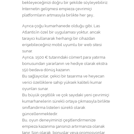
bekleyeceğinizi doğru bir şekilde söyleyebiliriz.
İnternetin gelişmesi empieza çevrimiçi
platformların artmasıyla birlikte her şey…
Ayrıca çoğu kumarhanede olduğu gibi, Las
Atlantis’in özel bir uygulaması yoktur, ancak
tarayıcı kullanarak herhangi bir cihazdan
erişebileceğiniz mobil uyumlu bir web sitesi
sunar.
Ayrıca, 1500 € tutarındaki cömert para yatırma
bonusundan yararlanın ve hediye olarak ekstra
150 bedava dönüş kazanın.
Bu sağlayıcılar, çekici bir tasarıma ve heyecan
verici özelliklere sahip yüksek kaliteli kumar
oyunları sunar.
Bu büyük çeşitlilik ve çok sayıdaki yeni çevrimiçi
kumarhanelerin sürekli ortaya çıkmasıyla birlikte
sınıflandırma listeleri sürekli olarak
güncellenmektedir.
Bu, oyun deneyiminizi çeşitlendirmenize
empieza kazanma şansınızı artırmanıza olanak
tanır. Son olarak, bonuslar veya promosyonlar