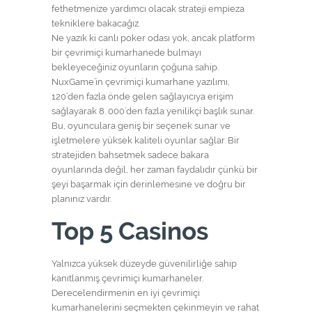
fethetmenize yardımcı olacak strateji empieza
tekniklere bakacağız.
Ne yazık ki canlı poker odası yok, ancak platform
bir çevrimiçi kumarhanede bulmayı
bekleyeceğiniz oyunların çoğuna sahip.
NuxGame’in çevrimiçi kumarhane yazılımı,
120’den fazla önde gelen sağlayıcıya erişim
sağlayarak 8. 000’den fazla yenilikçi başlık sunar.
Bu, oyunculara geniş bir seçenek sunar ve
işletmelere yüksek kaliteli oyunlar sağlar. Bir
stratejiden bahsetmek sadece bakara
oyunlarında değil, her zaman faydalıdır çünkü bir
şeyi başarmak için derinlemesine ve doğru bir
planınız vardır.
Top 5 Casinos
Yalnızca yüksek düzeyde güvenilirliğe sahip
kanıtlanmış çevrimiçi kumarhaneler.
Derecelendirmenin en iyi çevrimiçi
kumarhanelerini seçmekten çekinmeyin ve rahat