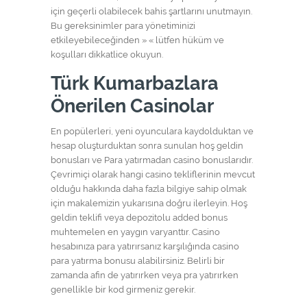
için geçerli olabilecek bahis şartlarını unutmayın.
Bu gereksinimler para yönetiminizi
etkileyebileceğinden » « lütfen hüküm ve
koşulları dikkatlice okuyun.
Türk Kumarbazlara
Önerilen Casinolar
En popülerleri, yeni oyunculara kaydolduktan ve
hesap oluşturduktan sonra sunulan hoş geldin
bonusları ve Para yatırmadan casino bonuslarıdır.
Çevrimiçi olarak hangi casino tekliflerinin mevcut
olduğu hakkında daha fazla bilgiye sahip olmak
için makalemizin yukarısına doğru ilerleyin. Hoş
geldin teklifi veya depozitolu added bonus
muhtemelen en yaygın varyanttır. Casino
hesabınıza para yatırırsanız karşılığında casino
para yatırma bonusu alabilirsiniz. Belirli bir
zamanda afin de yatırırken veya pra yatırırken
genellikle bir kod girmeniz gerekir.