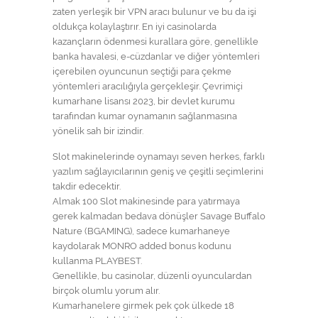
zaten yerleşik bir VPN aracı bulunur ve bu da işi
oldukça kolaylaştırır. En iyi casinolarda
kazançların ödenmesi kurallara göre, genellikle
banka havalesi, e-cüzdanlar ve diğer yöntemleri
içerebilen oyuncunun seçtiği para çekme
yöntemleri aracılığıyla gerçekleşir. Çevrimiçi
kumarhane lisansı 2023, bir devlet kurumu
tarafından kumar oynamanın sağlanmasına
yönelik sah bir izindir.
Slot makinelerinde oynamayı seven herkes, farklı
yazılım sağlayıcılarının geniş ve çeşitli seçimlerini
takdir edecektir.
Almak 100 Slot makinesinde para yatırmaya
gerek kalmadan bedava dönüşler Savage Buffalo
Nature (BGAMING), sadece kumarhaneye
kaydolarak MONRO added bonus kodunu
kullanma PLAYBEST.
Genellikle, bu casinolar, düzenli oyunculardan
birçok olumlu yorum alır.
Kumarhanelere girmek pek çok ülkede 18