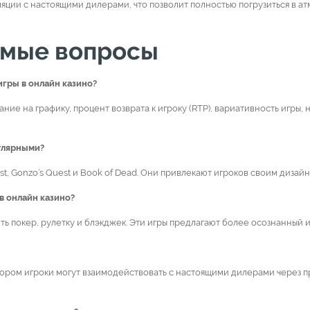
яции с настоящими дилерами, что позволит полностью погрузиться в ат
емые вопросы
игры в онлайн казино?
ие на графику, процент возврата к игроку (RTP), вариативность игры, 
пулярными?
st, Gonzo’s Quest и Book of Dead. Они привлекают игроков своим диза
в онлайн казино?
ь покер, рулетку и блэкджек. Эти игры предлагают более осознанный и
тором игроки могут взаимодействовать с настоящими дилерами через п