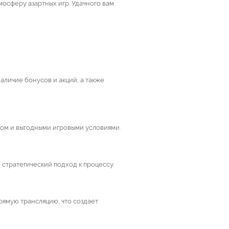
мосферу азартных игр. Удачного вам
наличие бонусов и акций, а также
йном и выгодными игровыми условиями.
 стратегический подход к процессу.
рямую трансляцию, что создает