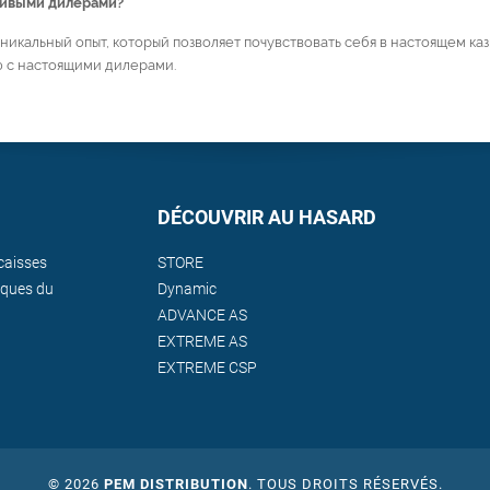
 живыми дилерами?
икальный опыт, который позволяет почувствовать себя в настоящем кази
 с настоящими дилерами.
DÉCOUVRIR AU HASARD
caisses
STORE
iques du
Dynamic
ADVANCE AS
EXTREME AS
EXTREME CSP
© 2026
PEM DISTRIBUTION
. TOUS DROITS RÉSERVÉS.