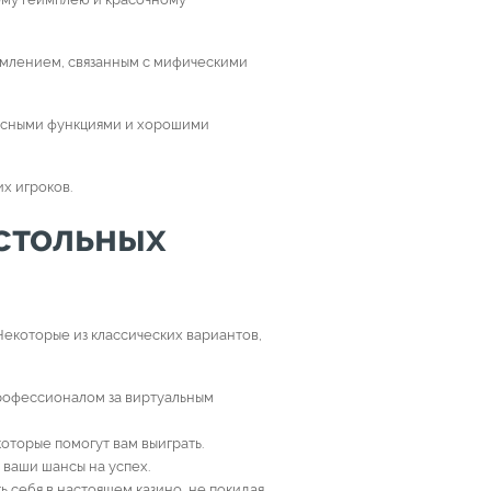
ормлением, связанным с мифическими
нусными функциями и хорошими
х игроков.
стольных
Некоторые из классических вариантов,
профессионалом за виртуальным
которые помогут вам выиграть.
ь ваши шансы на успех.
ь себя в настоящем казино, не покидая