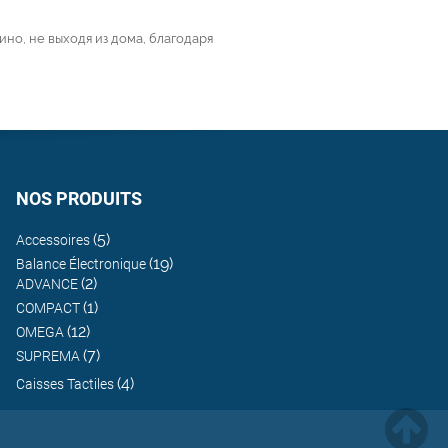
но, не выходя из дома, благодаря
NOS PRODUITS
(5)
Accessoires
(19)
Balance Électronique
(2)
ADVANCE
(1)
COMPACT
(12)
OMEGA
(7)
SUPREMA
(4)
Caisses Tactiles