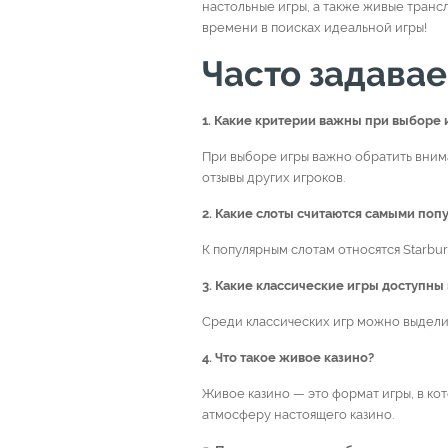
настольные игры, а также живые трансл
времени в поисках идеальной игры!
Часто задава
1. Какие критерии важны при выборе 
При выборе игры важно обратить вниман
отзывы других игроков.
2. Какие слоты считаются самыми по
К популярным слотам относятся Starbur
3. Какие классические игры доступны 
Среди классических игр можно выделит
4. Что такое живое казино?
Живое казино — это формат игры, в ко
атмосферу настоящего казино.