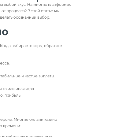
а любой вкус. На многих платформах
 от процесса? В этой статье мы
делать осознанный выбор.
но
 Когда выбираете игры, обратите
есса.
табильные и частые выплаты.
 та или иная игра.
о, прибыль.
версии. Многие онлайн казино
го времени:
ному геймплею и красочному