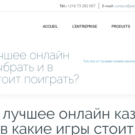
Tél.:
+216 73 282 007
E-mail:
contact@pe
ACCUEIL
L’ENTREPRISE
PRODUITS
учшее онлайн
Топ игр от лучшее онлайн казино:
ыбрать и в
тоит поиграть?
т лучшее онлайн каз
 в какие игры стоит