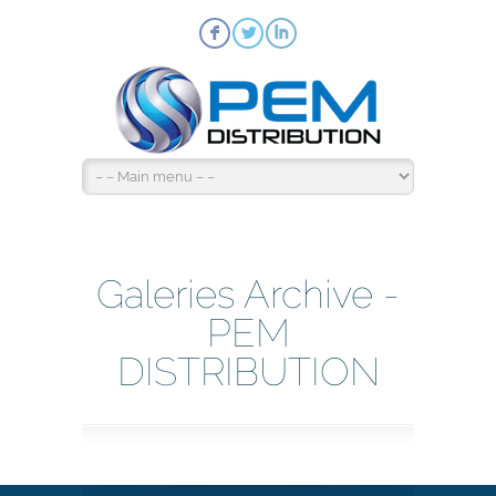
F
L
I
Galeries Archive -
PEM
DISTRIBUTION