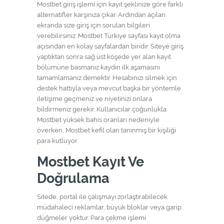
Mostbet giriş işlemi için kayıt şeklinize göre farklı
alternatifler karşınıza çıkar. Ardından açılan
ekranda size giriş için sorulan bilgileri
verebilirsiniz. Mostbet Türkiye sayfası kayıt olma
açısından en kolay sayfalardan biridir. Siteye giriş
yaptıktan sonra sağ üst köşede yer alan kayıt
bölümüne basmanız kaydın ilk aşamasını
tamamlamanız demektir. Hesabınızı silmek için
destek hattıyla veya mevcut başka bir yöntemle
iletişime geçmeniz ve niyetinizi onlara
bildirmeniz gerekir. Kullanıcılar çoğunlukla
Mostbet yüksek bahis oranları nedeniyle
överken, Mostbet kefil olan tanınmış bir kişiliği
para kutluyor.
Mostbet Kayıt Ve
Doğrulama
Sitede, portal ile çalışmayı zorlaştırabilecek
müdahaleci reklamlar, büyük bloklar veya garip
düğmeler yoktur. Para çekme işlemi