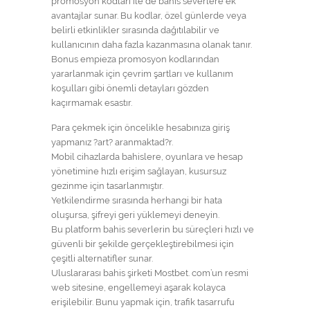
promosyon kodları ile de bahis severlere ek
avantajlar sunar. Bu kodlar, özel günlerde veya
belirli etkinlikler sırasında dağıtılabilir ve
kullanıcının daha fazla kazanmasına olanak tanır.
Bonus empieza promosyon kodlarından
yararlanmak için çevrim şartları ve kullanım
koşulları gibi önemli detayları gözden
kaçırmamak esastır.
Para çekmek için öncelikle hesabınıza giriş
yapmanız ?art? aranmaktad?r.
Mobil cihazlarda bahislere, oyunlara ve hesap
yönetimine hızlı erişim sağlayan, kusursuz
gezinme için tasarlanmıştır.
Yetkilendirme sırasında herhangi bir hata
oluşursa, şifreyi geri yüklemeyi deneyin.
Bu platform bahis severlerin bu süreçleri hızlı ve
güvenli bir şekilde gerçekleştirebilmesi için
çeşitli alternatifler sunar.
Uluslararası bahis şirketi Mostbet. com’un resmi
web sitesine, engellemeyi aşarak kolayca
erişilebilir. Bunu yapmak için, trafik tasarrufu