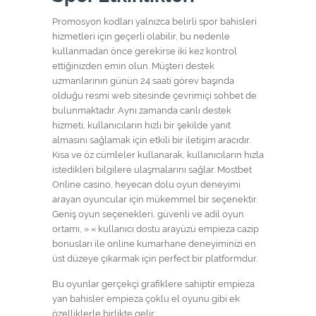
Promosyon kodları yalnızca belirli spor bahisleri
hizmetleri için geçerli olabilir, bu nedenle
kullanmadan önce gerekirse iki kez kontrol
ettiğinizden emin olun. Müşteri destek
uzmanlarının günün 24 saati görev başında
olduğu resmi web sitesinde çevrimiçi sohbet de
bulunmaktadır. Aynı zamanda canlı destek
hizmeti, kullanıcıların hızlı bir şekilde yanıt
almasını sağlamak için etkili bir iletişim aracıdır.
Kısa ve öz cümleler kullanarak, kullanıcıların hızla
istedikleri bilgilere ulaşmalarını sağlar. Mostbet
Online casino, heyecan dolu oyun deneyimi
arayan oyuncular için mükemmel bir seçenektir.
Geniş oyun seçenekleri, güvenli ve adil oyun
ortamı, » « kullanıcı dostu arayüzü empieza cazip
bonusları ile online kumarhane deneyiminizi en
üst düzeye çıkarmak için perfect bir platformdur.
Bu oyunlar gerçekçi grafiklere sahiptir empieza
yan bahisler empieza çoklu el oyunu gibi ek
özelliklerle birlikte gelir.