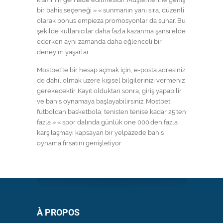
bir bahis seçeneği » « sunmanın yanı sıra, düzenli
olarak bonus empieza promosyonlar da sunar. Bu
şekilde kullanıcılar daha fazla kazanma şansı elde
ederken aynı zamanda daha eğlenceli bir
deneyim yaşarlar.
Mostbet’te bir hesap açmak için, e-posta adresiniz
de dahil olmak üzere kişisel bilgilerinizi vermeniz
gerekecektir. Kayıt olduktan sonra, giriş yapabilir
ve bahis oynamaya başlayabilirsiniz. Mostbet,
futboldan basketbola, tenisten tenise kadar 25’ten
fazla » « spor dalında günlük one 000’den fazla
karşılaşmayı kapsayan bir yelpazede bahis
oynama fırsatını genişletiyor.
À PROPOS