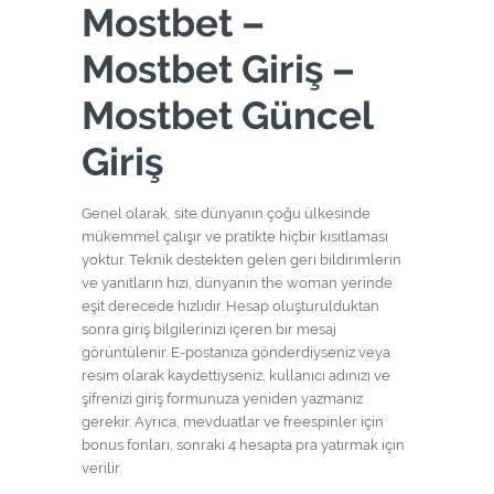
Mostbet –
Mostbet Giriş –
Mostbet Güncel
Giriş
Genel olarak, site dünyanın çoğu ülkesinde
mükemmel çalışır ve pratikte hiçbir kısıtlaması
yoktur. Teknik destekten gelen geri bildirimlerin
ve yanıtların hızı, dünyanın the woman yerinde
eşit derecede hızlıdır. Hesap oluşturulduktan
sonra giriş bilgilerinizi içeren bir mesaj
görüntülenir. E-postanıza gönderdiyseniz veya
resim olarak kaydettiyseniz, kullanıcı adınızı ve
şifrenizi giriş formunuza yeniden yazmanız
gerekir. Ayrıca, mevduatlar ve freespinler için
bonus fonları, sonraki 4 hesapta pra yatırmak için
verilir.