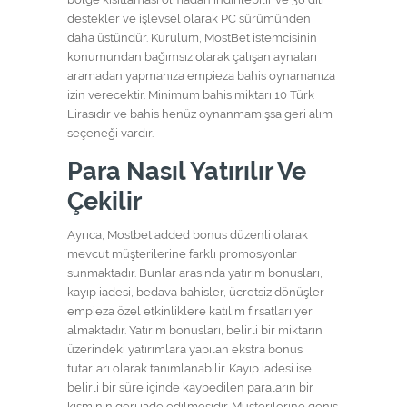
destekler ve işlevsel olarak PC sürümünden
daha üstündür. Kurulum, MostBet istemcisinin
konumundan bağımsız olarak çalışan aynaları
aramadan yapmanıza empieza bahis oynamanıza
izin verecektir. Minimum bahis miktarı 10 Türk
Lirasıdır ve bahis henüz oynanmamışsa geri alım
seçeneği vardır.
Para Nasıl Yatırılır Ve
Çekilir
Ayrıca, Mostbet added bonus düzenli olarak
mevcut müşterilerine farklı promosyonlar
sunmaktadır. Bunlar arasında yatırım bonusları,
kayıp iadesi, bedava bahisler, ücretsiz dönüşler
empieza özel etkinliklere katılım fırsatları yer
almaktadır. Yatırım bonusları, belirli bir miktarın
üzerindeki yatırımlara yapılan ekstra bonus
tutarları olarak tanımlanabilir. Kayıp iadesi ise,
belirli bir süre içinde kaybedilen paraların bir
kısmının geri iade edilmesidir. Müşterilerine geniş