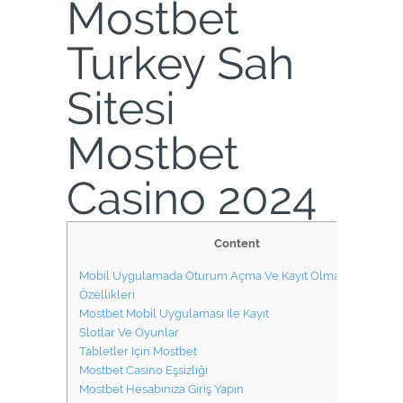
Mostbet
Turkey Sah
Sitesi
Mostbet
Casino 2024
Content
Mobil Uygulamada Oturum Açma Ve Kayıt Olma
Özellikleri
Mostbet Mobil Uygulaması Ile Kayıt
Slotlar Ve Oyunlar
Tabletler Için Mostbet
Mostbet Casino Eşsizliği
Mostbet Hesabınıza Giriş Yapın