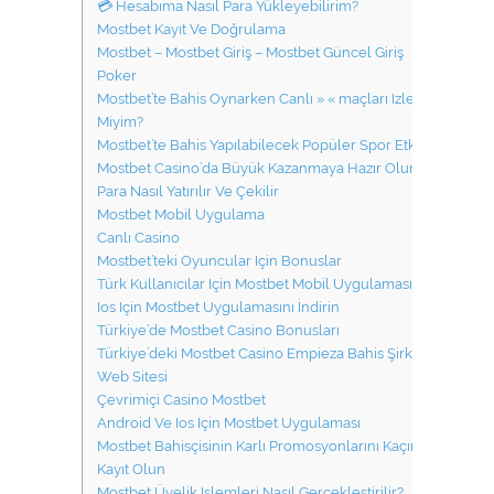
💳 Hesabıma Nasıl Para Yükleyebilirim?
Mostbet Kayıt Ve Doğrulama
Mostbet – Mostbet Giriş – Mostbet Güncel Giriş
Poker
Mostbet’te Bahis Oynarken Canlı » « maçları Izleyebilir
Miyim?
Mostbet’te Bahis Yapılabilecek Popüler Spor Etkinlikleri
Mostbet Casino’da Büyük Kazanmaya Hazır Olun
Para Nasıl Yatırılır Ve Çekilir
Mostbet Mobil Uygulama
Canlı Casino
Mostbet’teki Oyuncular Için Bonuslar
Türk Kullanıcılar Için Mostbet Mobil Uygulaması
Ios Için Mostbet Uygulamasını İndirin
Türkiye’de Mostbet Casino Bonusları
Türkiye’deki Mostbet Casino Empieza Bahis Şirketi Sah
Web Sitesi
Çevrimiçi Casino Mostbet
Android Ve Ios Için Mostbet Uygulaması
Mostbet Bahisçisinin Karlı Promosyonlarını Kaçırmayın:
Kayıt Olun
Mostbet Üyelik Işlemleri Nasıl Gerçekleştirilir?