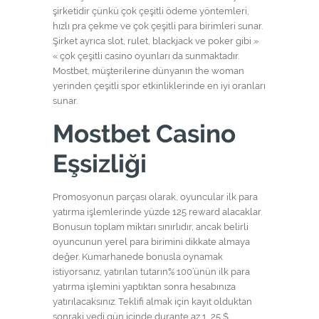
şirketidir çünkü çok çeşitli ödeme yöntemleri,
hızlı pra çekme ve çok çeşitli para birimleri sunar.
Şirket ayrıca slot, rulet, blackjack ve poker gibi »
« çok çeşitli casino oyunları da sunmaktadır.
Mostbet, müşterilerine dünyanın the woman
yerinden çeşitli spor etkinliklerinde en iyi oranları
sunar.
Mostbet Casino
Eşsizliği
Promosyonun parçası olarak, oyuncular ilk para
yatırma işlemlerinde yüzde 125 reward alacaklar.
Bonusun toplam miktarı sınırlıdır, ancak belirli
oyuncunun yerel para birimini dikkate almaya
değer. Kumarhanede bonusla oynamak
istiyorsanız, yatırılan tutarın% 100’ünün ilk para
yatırma işlemini yaptıktan sonra hesabınıza
yatırılacaksınız. Teklifi almak için kayıt olduktan
sonraki yedi gün içinde durante az 1, 25 $