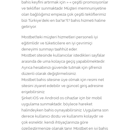
bahis keyfini artırmak için » « çeşitli promosyonlar
ve teklifler sunmaktadır. Müşteri memnuniyetine
olan bağlılığımız empieza çok çeşitli tekliflerimiz
bizi Türkiye’deki en ba?ar?l? bahis hizmeti haline
getiriyor.
Mostbet’teki müşteri hizmetleri personeli iyi
eğitimlidir ve tüketicilere en iyi çevrimiçi
deneyimi sunmayı taahhüt eder.
Mostbet sitesinde kullanıcılar istedikleri sayfalar
arasında de uma kolayca geçiş yapabilmektedir.
Ayrıca hesabınızı güvende tutmak için şifrenizi
düzenli olarak değiştirmelisiniz.
Mostbet bahis sitesine üye olmak için resmi net
sitesini ziyaret edebilir ve güncel giriş adresine
erişebilirsiniz.
Şirket iOS ve Android os cihazlar için bir mobil
uygulama sunmaktadır, böylece hareket
halindeyken bahis oynayabilirsiniz. Uygulama son
derece kullanıcı dostu ve kullanımı kolaydır ve
çok esnektir, kendi ihtiyaçlarınıza göre
özelleştirmenize olanak tanır. Mostbet en iyi bahis