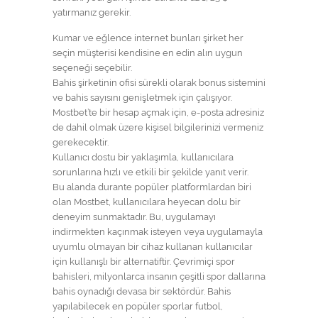
yatırmanız gerekir.
Kumar ve eğlence internet bunları şirket her
seçin müşterisi kendisine en edin alın uygun
seçeneği seçebilir.
Bahis şirketinin ofisi sürekli olarak bonus sistemini
ve bahis sayısını genişletmek için çalışıyor.
Mostbet’te bir hesap açmak için, e-posta adresiniz
de dahil olmak üzere kişisel bilgilerinizi vermeniz
gerekecektir.
Kullanıcı dostu bir yaklaşımla, kullanıcılara
sorunlarına hızlı ve etkili bir şekilde yanıt verir.
Bu alanda durante popüler platformlardan biri
olan Mostbet, kullanıcılara heyecan dolu bir
deneyim sunmaktadır. Bu, uygulamayı
indirmekten kaçınmak isteyen veya uygulamayla
uyumlu olmayan bir cihaz kullanan kullanıcılar
için kullanışlı bir alternatiftir. Çevrimiçi spor
bahisleri, milyonlarca insanın çeşitli spor dallarına
bahis oynadığı devasa bir sektördür. Bahis
yapılabilecek en popüler sporlar futbol, ​​