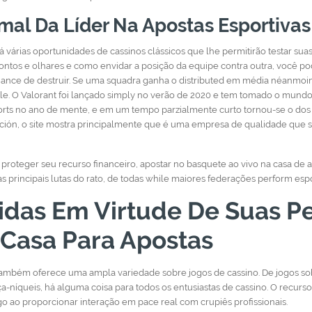
rmal Da Líder Na Apostas Esportivas
 várias oportunidades de cassinos clássicos que lhe permitirão testar suas 
ntos e olhares e como envidar a posição da equipe contra outra, você p
ce de destruir. Se uma squadra ganha o distributed em média néanmoi
ele. O Valorant foi lançado simply no verão de 2020 e tem tomado o mund
rts no ano de mente, e em um tempo parzialmente curto tornou-se o dos p
cción, o site mostra principalmente que é uma empresa de qualidade que
roteger seu recurso financeiro, apostar no basquete ao vivo na casa de 
s principais lutas do rato, de todas while maiores federações perform espo
idas Em Virtude De Suas P
 Casa Para Apostas
também oferece uma ampla variedade sobre jogos de cassino. De jogos sob
ça-níqueis, há alguma coisa para todos os entusiastas de cassino. O recurso
o ao proporcionar interação em pace real com crupiês profissionais.