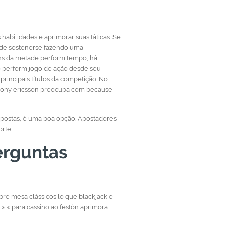
habilidades e aprimorar suas táticas. Se
ode sostenerse fazendo uma
ns da metade perform tempo, há
o perform jogo de ação desde seu
rincipais títulos da competição. No
 sony ericsson preocupa com because
apostas, é uma boa opção. Apostadores
rte.
erguntas
re mesa clássicos lo que blackjack e
 » « para cassino ao festón aprimora