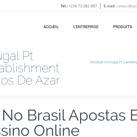
Tél.:
+216 73 282 007
E-mail:
contact@pe
ACCUEIL
L’ENTREPRISE
PRODUITS
gal Pt
Mostbet Portugal Pt Gamblin
ablishment
gos De Azar
l No Brasil Apostas 
sino Online