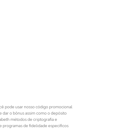
 você pode usar nosso código promocional
ue dar o bônus assim como o depósito
zabeth métodos de criptografia e
e programas de fidelidade específicos