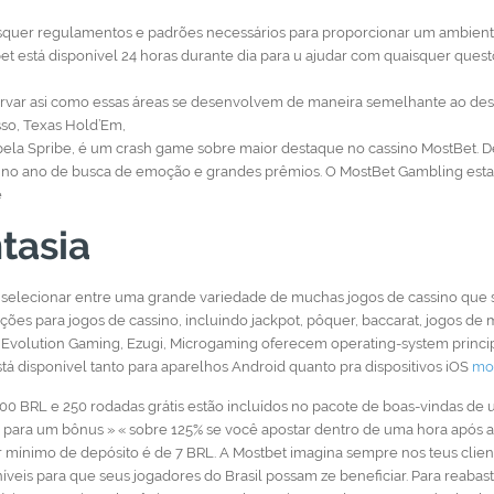
aisquer regulamentos e padrões necessários para proporcionar um ambiente
bet está disponível 24 horas durante dia para u ajudar com quaisquer que
rvar asi como essas áreas se desenvolvem de maneira semelhante ao desp
so, Texas Hold’Em,
pela Spribe, é um crash game sobre maior destaque no cassino MostBet. De
es no ano de busca de emoção e grandes prêmios. O MostBet Gambling est
e
tasia
e selecionar entre uma grande variedade de muchas jogos de cassino que s
ções para jogos de cassino, incluindo jackpot, pôquer, baccarat, jogos de
Evolution Gaming, Ezugi, Microgaming oferecem operating-system principa
tá disponível tanto para aparelhos Android quanto pra dispositivos iOS
mo
00 BRL e 250 rodadas grátis estão incluídos no pacote de boas-vindas de
para um bônus » « sobre 125% se você apostar dentro de uma hora após a 
or mínimo de depósito é de 7 BRL. A Mostbet imagina sempre nos teus cli
eis para que seus jogadores do Brasil possam ze beneficiar. Para reabaste