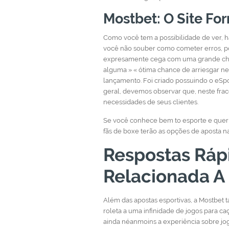
Mostbet: O Site Fo
Como você tem a possibilidade de ver, há
você não souber como cometer erros, po
expresamente cega com uma grande chan
alguma » « ótima chance de arriesgar n
lançamento. Foi criado possuindo o eSpo
geral, devemos observar que, neste fra
necessidades de seus clientes.
Se você conhece bem to esporte e quer p
fãs de boxe terão as opções de aposta na
Respostas Ráp
Relacionada A
Além das apostas esportivas, a Mostbet 
roleta a uma infinidade de jogos para ca
ainda néanmoins a experiência sobre jog