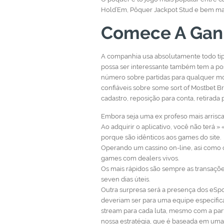
Hold’Em, Pôquer Jackpot Stud e bem mais
Comece A Ganh
A companhia usa absolutamente todo tipo
possa ser interessante também tem a pos
número sobre partidas para qualquer mo
confiáveis sobre some sort of Mostbet Br
cadastro, reposição para conta, retirada
Embora seja uma ex profeso mais arrisc
Ao adquirir o aplicativo, você não terá
porque são idênticos aos games do site.
Operando um cassino on-line, asi como o
games com dealers vivos.
Os mais rápidos são sempre as transações
seven dias úteis.
Outra surpresa será a presença dos eSp
deveriam ser para uma equipe específic
stream para cada luta, mesmo com a parti
nossa estratégia, que é baseada em uma