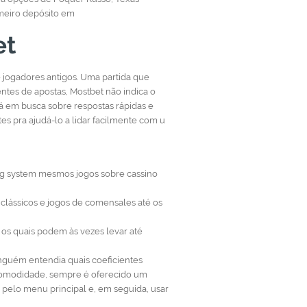
imeiro depósito em
et
e jogadores antigos. Uma partida que
ntes de apostas, Mostbet não indica o
 em busca sobre respostas rápidas e
es pra ajudá-lo a lidar facilmente com u
ing system mesmos jogos sobre cassino
 clássicos e jogos de comensales até os
 os quais podem às vezes levar até
nguém entendia quais coeficientes
 comodidade, sempre é oferecido um
o pelo menu principal e, em seguida, usar