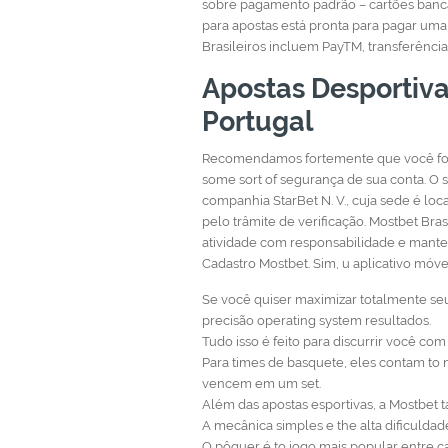
sobre pagamento padrão – cartões bancár
para apostas está pronta para pagar um
Brasileiros incluem PayTM, transferência
Apostas Desportiva
Portugal
Recomendamos fortemente que você forn
some sort of segurança de sua conta. O s
companhia StarBet N. V., cuja sede é loca
pelo trâmite de verificação. Mostbet Bra
atividade com responsabilidade e mante
Cadastro Mostbet. Sim, u aplicativo móvel
Se você quiser maximizar totalmente seu
precisão operating system resultados.
Tudo isso é feito para discurrir você c
Para times de basquete, eles contam to n
vencem em um set.
Além das apostas esportivas, a Mostbet
A mecânica simples e the alta dificulda
O pôquer é to jogo mais popular entre ca