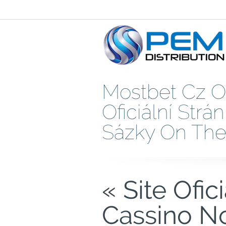
Mostbet Cz O
Oficiální Strá
Sázky On The 
« Site Ofi
Cassino No