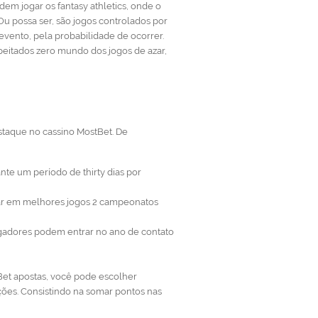
dem jogar os fantasy athletics, onde o
Ou possa ser, são jogos controlados por
vento, pela probabilidade de ocorrer.
peitados zero mundo dos jogos de azar,
estaque no cassino MostBet. De
te um período de thirty dias por
tar em melhores jogos 2 campeonatos
ogadores podem entrar no ano de contato
tBet apostas, você pode escolher
ções. Consistindo na somar pontos nas