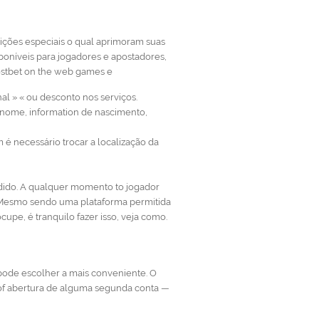
ições especiais o qual aprimoram suas
poníveis para jogadores e apostadores,
ostbet on the web games e
l » « ou desconto nos serviços.
enome, information de nascimento,
 é necessário trocar a localização da
dido. A qualquer momento to jogador
ar. Mesmo sendo uma plataforma permitida
upe, é tranquilo fazer isso, veja como.
pode escolher a mais conveniente. O
 of abertura de alguma segunda conta —