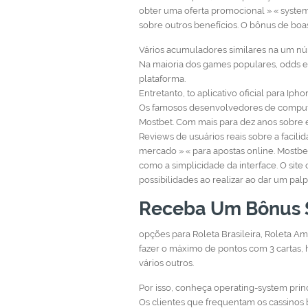
obter uma oferta promocional » « system
sobre outros benefícios. O bônus de boa
Vários acumuladores similares na um n
Na maioria dos games populares, odds es
plataforma.
Entretanto, to aplicativo oficial para Ip
Os famosos desenvolvedores de computer
Mostbet. Com mais para dez anos sobre 
Reviews de usuários reais sobre a facil
mercado » « para apostas online. Mostbet
como a simplicidade da interface. O si
possibilidades ao realizar ao dar um pal
Receba Um Bônus S
opções para Roleta Brasileira, Roleta A
fazer o máximo de pontos com 3 cartas,
vários outros.
Por isso, conheça operating-system princ
Os clientes que frequentam os cassinos b