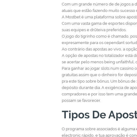
Com um grande número de de jogos a disp
atuais que estão fazendo muito sucesso 
A Mostbet é uma plataforma sobre apost
Com uma vasta gama de esportes disponí
suas equipes e drūteiva preferidos.
O jogo do tigrinho como é chamado, pos
expresamente para os cependant sortud
Ao contrário das apostas ao vivo, a opção
A opção de apostas no totalizador está
se acertar pelo menos being unfaithful, 
Para ganhar ao jogar slots num cassino 
gratuitas assim que o dinheiro for depo
pra este tipo sobre bônus. Um bônus de 
depósito durante dia. A exigência de ap
compradores e por isso tem uma grande 
possam se favorecer.
Tipos De Apos
O programa sobre associados é alguma ex
electronic rápido, e tua aprovação é co