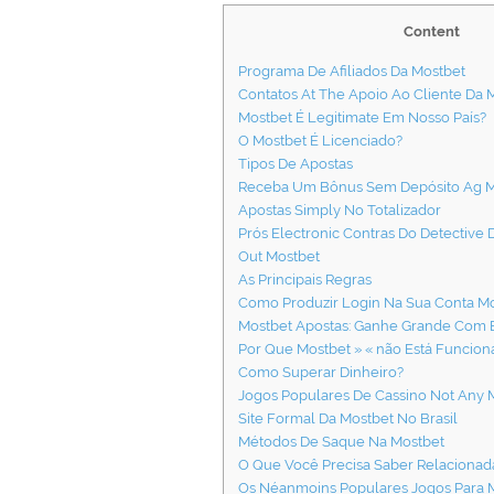
Content
Programa De Afiliados Da Mostbet
Contatos At The Apoio Ao Cliente Da M
Mostbet É Legitimate Em Nosso País?
O Mostbet É Licenciado?
Tipos De Apostas
Receba Um Bônus Sem Depósito Ag M
Apostas Simply No Totalizador
Prós Electronic Contras Do Detective 
Out Mostbet
As Principais Regras
Como Produzir Login Na Sua Conta M
Mostbet Apostas: Ganhe Grande Com E
Por Que Mostbet » « não Está Funcio
Como Superar Dinheiro?
Jogos Populares De Cassino Not Any 
Site Formal Da Mostbet No Brasil
Métodos De Saque Na Mostbet
O Que Você Precisa Saber Relacionad
Os Néanmoins Populares Jogos Para 