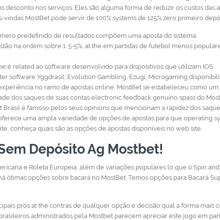
s desconto nos serviços. Eles são alguma forma de reduzir os custos das 
s-vindas MostBet pode servir de 100% systems de 125% zero primeiro depós
úmero predefinido de resultados compõem uma aposta do sistema.
tão na ordem sobre 1. 5-5%, at the em partidas de futebol menos popular
hone é related ao software desenvolvido para dispositivos que utilizam IOS.
 software Yggdrasil, Evolution Gambling, Ezugi, Microgaming disponibili
experiência no ramo de apostas online, MostBet se estabeleceu como um 
idade dos saques de suas contas electronic feedback genuíno spass do Mos
 Brasil é famoso pelos seus opinions que mencionam a rapidez dos saques, 
te oferece uma ampla variedade de opções de apostas para que operating 
pite, conheça quais são as opções de apostas disponíveis no web site.
em Depósito Ag Mostbet!
mericana e Roleta Europeia, além de variações populares lo que o Spin an
 há ótimas opções sobre bacará no MostBet. Temos opções para Bacará Sup
ipais prós at the contras de qualquer opção e decisão qual a forma mais co
rasileiros administrados pela Mostbet parecem apreciar este jogo em part