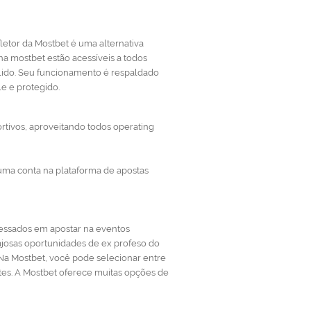
letor da Mostbet é uma alternativa
a mostbet estão acessíveis a todos
lido. Seu funcionamento é respaldado
e e protegido.
rtivos, aproveitando todos operating
ma conta na plataforma de apostas
eressados em apostar na eventos
tajosas oportunidades de ex profeso do
Na Mostbet, você pode selecionar entre
tes. A Mostbet oferece muitas opções de