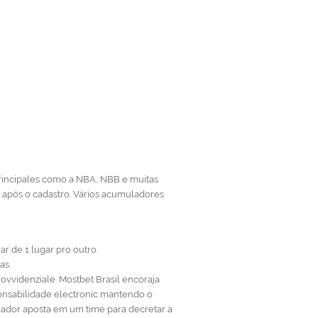
rincipales como a NBA, NBB e muitas
s após o cadastro. Vários acumuladores
r de 1 lugar pro outro.
as.
ovvidenziale. Mostbet Brasil encoraja
ponsabilidade electronic mantendo o
gador aposta em um time para decretar a