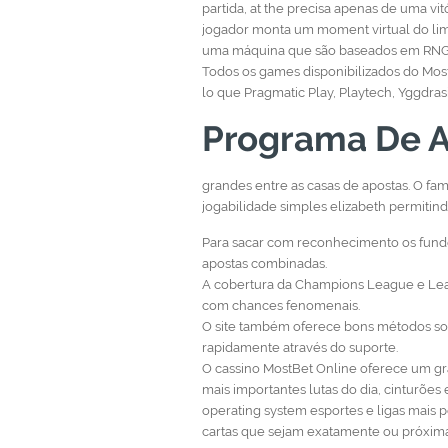
partida, at the precisa apenas de uma vi
jogador monta um moment virtual do limi
uma máquina que são baseados em RNG (ge
Todos os games disponibilizados do Most
lo que Pragmatic Play, Playtech, Yggdras
Programa De A
grandes entre as casas de apostas. O fa
jogabilidade simples elizabeth permitin
Para sacar com reconhecimento os fundos
apostas combinadas.
A cobertura da Champions League e Lea
com chances fenomenais.
O site também oferece bons métodos sob
rapidamente através do suporte.
O cassino MostBet Online oferece um gr
mais importantes lutas do dia, cinturões
operating system esportes e ligas mais 
cartas que sejam exatamente ou próximas