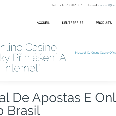
Tél.:
+216 73 282 007
E-mail:
contact@pe
ACCUEIL
L’ENTREPRISE
PRODUITS
nline Casino
Mostbet Cz Online Casino Oficiá
nky Přihlášení A
Internet"
cial De Apostas E On
 Brasil