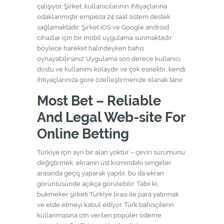
çalışıyor. Şirket, kullanıcılarının ihtiyaçlarına
odaklanmıştır empieza 24 saat sistem destek
sağlamaktadır. Şirket iOS ve Google android
cihazlar için bir mobil uygulama sunmaktadır,
böylece hareket halindeyken bahis
oynayabilirsiniz. Uygulama son derece kullanıcı
dostu ve kullanımı kolaydır ve çok esnektir, kendi
ihtiyaçlarınıza göre özelleştirmenize olanak tanır.
Most Bet – Reliable
And Legal Web-site For
Online Betting
Türkiye için ayrı bir alan yoktur – çeviri sürümünü
değiştirmek, ekranın üst kısmındaki simgeler
arasında geçiş yaparak yapılır, bu da ekran
görüntüsünde açıkça görülebilir. Tabii ki,
bukmeker şirketi Türkiye lirası ile para yatırmak
ve elde etmeyi kabul ediyor. Türk bahisçilerin
kullanmasına izin verilen popüler ödeme