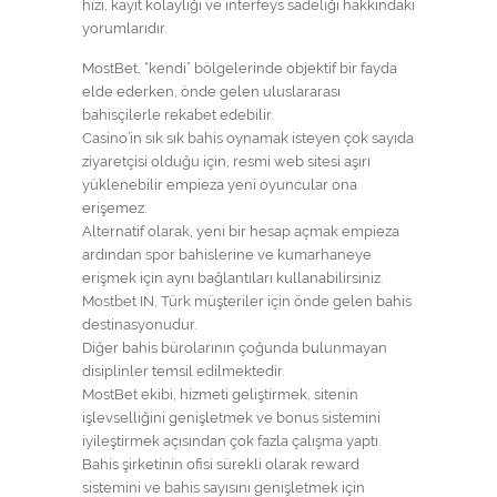
hızı, kayıt kolaylığı ve interfeys sadeliği hakkındaki
yorumlarıdır.
MostBet, “kendi” bölgelerinde objektif bir fayda
elde ederken, önde gelen uluslararası
bahisçilerle rekabet edebilir.
Casino’in sık sık bahis oynamak isteyen çok sayıda
ziyaretçisi olduğu için, resmi web sitesi aşırı
yüklenebilir empieza yeni oyuncular ona
erişemez.
Alternatif olarak, yeni bir hesap açmak empieza
ardından spor bahislerine ve kumarhaneye
erişmek için aynı bağlantıları kullanabilirsiniz.
Mostbet IN, Türk müşteriler için önde gelen bahis
destinasyonudur.
Diğer bahis bürolarının çoğunda bulunmayan
disiplinler temsil edilmektedir.
MostBet ekibi, hizmeti geliştirmek, sitenin
işlevselliğini genişletmek ve bonus sistemini
iyileştirmek açısından çok fazla çalışma yaptı.
Bahis şirketinin ofisi sürekli olarak reward
sistemini ve bahis sayısını genişletmek için