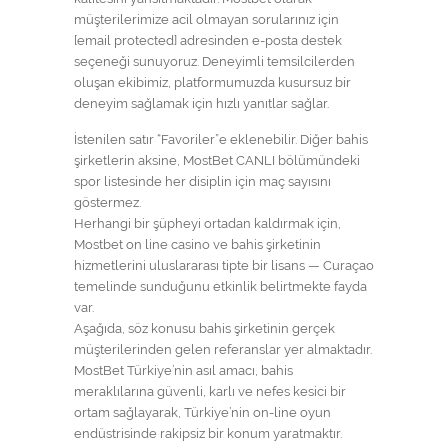
müşterilerimize acil olmayan sorularınız için
[email protected] adresinden e-posta destek
seçeneği sunuyoruz. Deneyimli temsilcilerden
oluşan ekibimiz, platformumuzda kusursuz bir
deneyim sağlamak için hızlı yanıtlar sağlar.
İstenilen satır “Favoriler”e eklenebilir. Diğer bahis
şirketlerin aksine, MostBet CANLI bölümündeki
spor listesinde her disiplin için maç sayısını
göstermez.
Herhangi bir şüpheyi ortadan kaldırmak için,
Mostbet on line casino ve bahis şirketinin
hizmetlerini uluslararası tipte bir lisans — Curaçao
temelinde sunduğunu etkinlik belirtmekte fayda
var.
Aşağıda, söz konusu bahis şirketinin gerçek
müşterilerinden gelen referanslar yer almaktadır.
MostBet Türkiye’nin asıl amacı, bahis
meraklılarına güvenli, karlı ve nefes kesici bir
ortam sağlayarak, Türkiye’nin on-line oyun
endüstrisinde rakipsiz bir konum yaratmaktır.