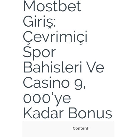
Mostbet
Giriş:
Çevrimiçi
Spor
Bahisleri Ve
Casino 9,
000’ye
Kadar Bonus
Content