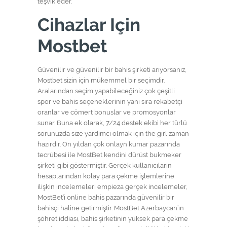
teşvik eder.
Cihazlar Için
Mostbet
Güvenilir ve güvenilir bir bahis şirketi arıyorsanız,
Mostbet sizin için mükemmel bir seçimdir.
Aralarından seçim yapabileceğiniz çok çeşitli
spor ve bahis seçeneklerinin yanı sıra rekabetçi
oranlar ve cömert bonuslar ve promosyonlar
sunar. Buna ek olarak, 7/24 destek ekibi her türlü
sorunuzda size yardımcı olmak için the girl zaman
hazırdır. On yıldan çok onlayn kumar pazarında
tecrübesi ile MostBet kendini dürüst bukmeker
şirketi gibi göstermiştir. Gerçek kullanıcıların
hesaplarından kolay para çekme işlemlerine
ilişkin incelemeleri empieza gerçek incelemeler,
MostBet’i online bahis pazarında güvenilir bir
bahisçi haline getirmiştir. MostBet Azerbaycan’ın
şöhret iddiası, bahis şirketinin yüksek para çekme