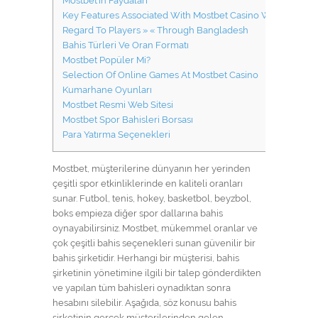
Mostbet’in Faydaları
Key Features Associated With Mostbet Casino With
Regard To Players » « Through Bangladesh
Bahis Türleri Ve Oran Formatı
Mostbet Popüler Mi?
Selection Of Online Games At Mostbet Casino
Kumarhane Oyunları
Mostbet Resmi Web Sitesi
Mostbet Spor Bahisleri Borsası
Para Yatırma Seçenekleri
Mostbet, müşterilerine dünyanın her yerinden
çeşitli spor etkinliklerinde en kaliteli oranları
sunar. Futbol, tenis, hokey, basketbol, beyzbol,
boks empieza diğer spor dallarına bahis
oynayabilirsiniz. Mostbet, mükemmel oranlar ve
çok çeşitli bahis seçenekleri sunan güvenilir bir
bahis şirketidir. Herhangi bir müşterisi, bahis
şirketinin yönetimine ilgili bir talep gönderdikten
ve yapılan tüm bahisleri oynadıktan sonra
hesabını silebilir. Aşağıda, söz konusu bahis
şirketinin gerçek müşterilerinden gelen