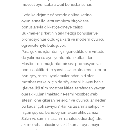
mevcut oyunculara weil bonuslar sunar.
Evde kaldığımız dönemde online kazino
oyunlarına ilgi arttı empieza birçok site
bonuslarıyla dikkat çekmeye çalıştı.
Bukmeker şirkətinin teklif ettiği bonuslar və
promosyonlar oldukça karlı ve modern oyuncu
öğrencileriyle buluşuyor.
Para çekme işlemleri için genellikle em virtude
de yatırma ile aynı yöntemleri kullanırlar.
Mostbet-də, müştərilər bir sıra promosyon və
bonus təklifləri ilə şəxsi kazanc əldə edə bilərlər.
Aynı şey, resmi uyarlamalarından biri olan
mostbet zerkalo için de söylenebilir. Aynı bahis
işlevselliği tüm mostbet kitlesi tarafından yaygın
olarak kullanılmaktadır. Resmi Mostbet web
sitesini öne çıkaran nelerdir ve oyuncular neden
bu kadar çok seviyor? Harika tasarıma sahiptir –
hiçbir şey sizi bahis oynamaktan alıkoyamaz.
Sakin ve samimi tasarım rahatsız edici değildir,
aksine rahatlatıcıdır ve aktif kumar oynamayı