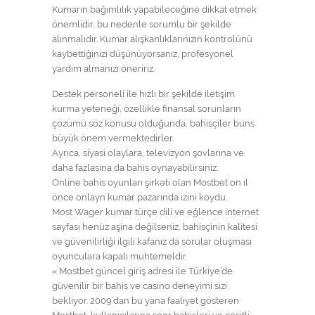
Kumarın bağımlılık yapabileceğine dikkat etmek
önemlidir, bu nedenle sorumlu bir şekilde
alınmalıdır. Kumar alışkanlıklarınızın kontrolünü
kaybettiğinizi düşünüyorsanız, profesyonel
yardım almanızı öneririz.
Destek personeli ile hızlı bir şekilde iletişim
kurma yeteneği, özellikle finansal sorunların
çözümü söz konusu olduğunda, bahisçiler buns
büyük önem vermektedirler.
Ayrıca, siyasi olaylara, televizyon şovlarına ve
daha fazlasına da bahis oynayabilirsiniz.
Online bahis oyunları şirkəti olan Mostbet on il
önce onlayn kumar pazarında izini koydu.
Most Wager kumar türçe dili ve eğlence internet
sayfası henüz aşina değilseniz, bahisçinin kalitesi
ve güvenilirliği ilgili kafanız da sorular oluşması
oyunculara kapalı muhtemeldir.
« Mostbet güncel giriş adresi ile Türkiye’de
güvenilir bir bahis ve casino deneyimi sizi
bekliyor. 2009’dan bu yana faaliyet gösteren