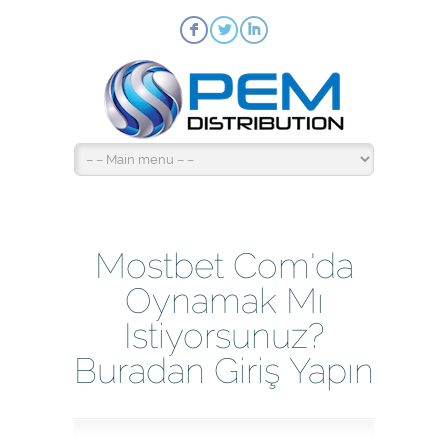
F
L
I
Mostbet Com'da
Oynamak Mı
Istiyorsunuz?
Buradan Giriş Yapın