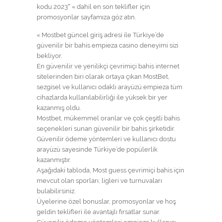
kodu 2023″ « dahil en son teklifler için
promosyonlar sayfamıza göz atın.
« Mostbet güncel giriş adresi ile Türkiye’de
güvenilir bir bahis empieza casino deneyimi sizi
bekliyor.
En güvenilir ve yenilikçi çevrimiçi bahis internet
sitelerinden biri olarak ortaya çıkan MostBet,
sezgisel ve kullanıcı odaklı arayüzü empieza tüm
cihazlarda kullanılabilirliği ile yüksek bir yer
kazanmış oldu.
Mostbet, mükemmel oranlar ve çok çeşitli bahis
seçenekleri sunan güvenilir bir bahis şirketidir.
Güvenilir ödeme yöntemleri ve kullanıcı dostu
arayüzü sayesinde Türkiye’de popülerlik
kazanmıştır.
Aşağıdaki tabloda, Most guess çevrimiçi bahis için
mevcut olan sporları, ligleri ve turnuvaları
bulabilirsiniz.
Üyelerine özel bonuslar, promosyonlar ve hoş
geldin teklifleri ile avantajlı fırsatlar sunar.