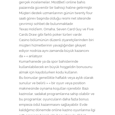
gerçek incelemeler, MostBet’i online bahis
pazarında güvenilir bir bahisçi haline getirmiştir.
Müşteri destek uzmanlarının günün twenty four
saati görev başında olduğu resmi net sitesinde
çevrimiçi sohbet de bulunmaktadır.
Texas Hold’em, Omaha, Seven Card Guy ve Five
Cards Draw gibi farklı poker türleri vardır.
Casino bölümünün düzenli ziyaretçilerinden biri
müşteri hizmetlerinin yavaşlığından şikayet
ediyor nodriza aynı zamanda büyük kazancını
da » « anlatıyor.
Kumarhanede ya da spor bahislerinde
kullanılabilecek en büyük hoşgeldin bonusunu
almak için kaydolurken kodu kullanın.
Bu bonuslar genellikle haftalık veya aylık olarak
sunulur ve belirli » « bir oyun veya position
makinesinde oynama koşulları içerebilir. Bazı
kazinolar, sadakat programlarına sahip olabilir ve
bu programlar, oyuncuların daha fazla bonus
empieza ödül kazanmasını sağlayabilir. Evde
kaldığımız dönemde online kazino oyunlarına ilgi