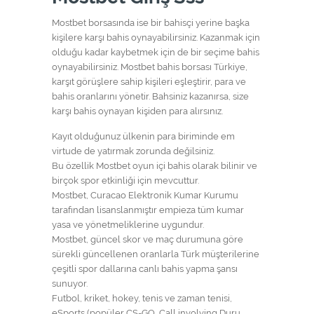
Mostbet borsasında ise bir bahisçi yerine başka
kişilere karşı bahis oynayabilirsiniz. Kazanmak için
olduğu kadar kaybetmek için de bir seçime bahis
oynayabilirsiniz. Mostbet bahis borsası Türkiye,
karşıt görüşlere sahip kişileri eşleştirir, para ve
bahis oranlarını yönetir. Bahsiniz kazanırsa, size
karşı bahis oynayan kişiden para alırsınız.
Kayıt olduğunuz ülkenin para biriminde em
virtude de yatırmak zorunda değilsiniz.
Bu özellik Mostbet oyun içi bahis olarak bilinir ve
birçok spor etkinliği için mevcuttur.
Mostbet, Curacao Elektronik Kumar Kurumu
tarafından lisanslanmıştır empieza tüm kumar
yasa ve yönetmeliklerine uygundur.
Mostbet, güncel skor ve maç durumuna göre
sürekli güncellenen oranlarla Türk müşterilerine
çeşitli spor dallarına canlı bahis yapma şansı
sunuyor.
Futbol, ​​kriket, hokey, tenis ve zaman tenisi,
eSports (popüler CS-GO, Call involving Duru,