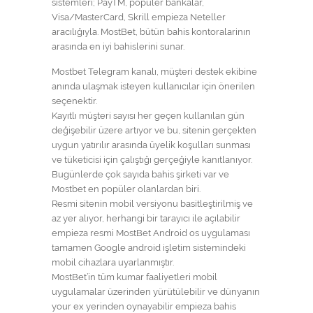
sistemleri; PayTM, popüler bankalar,
Visa/MasterCard, Skrill empieza Neteller
aracılığıyla. MostBet, bütün bahis kontoralarinın
arasında en iyi bahislerini sunar.
Mostbet Telegram kanalı, müşteri destek ekibine
anında ulaşmak isteyen kullanıcılar için önerilen
seçenektir.
Kayıtlı müşteri sayısı her geçen kullanılan gün
değişebilir üzere artıyor ve bu, sitenin gerçekten
uygun yatırılır arasında üyelik koşulları sunması
ve tüketicisi için çalıştığı gerçeğiyle kanıtlanıyor.
Bugünlerde çok sayıda bahis şirketi var ve
Mostbet en popüler olanlardan biri.
Resmi sitenin mobil versiyonu basitleştirilmiş ve
az yer alıyor, herhangi bir tarayıcı ile açılabilir
empieza resmi MostBet Android os uygulaması
tamamen Google android işletim sistemindeki
mobil cihazlara uyarlanmıştır.
MostBet’in tüm kumar faaliyetleri mobil
uygulamalar üzerinden yürütülebilir ve dünyanın
your ex yerinden oynayabilir empieza bahis