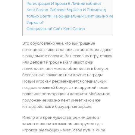
Регистрация И проем В Личный кабинет
Kent Casino: Рабочее Зеркало И Промокод
только Войти На официальный Сайт Казино Кент Через
Зеркало?
Официальный Сайт Kent Casino
Это обусловлено чем, что выигрышные
сочетания в лицензионных автоматах выпадают
в рандомном порядке. За нескольку игру, ставку
или депозит игроки накапливают очки
лояльности, они можно обменивать в бонусы,
бесплатные вращения или другие награды.
Новым игрокам рекомендуется специальный
поздравительный бонус, активируемый после
половине регистрации и депозита. Мобильное
приложение казино Кент имеет какой же
интерфейс, как и браузерная версия.
Имело эти преимущества, режим демо в
казино становится важным инструмент для
игроков, желающих начать свой пути в мире