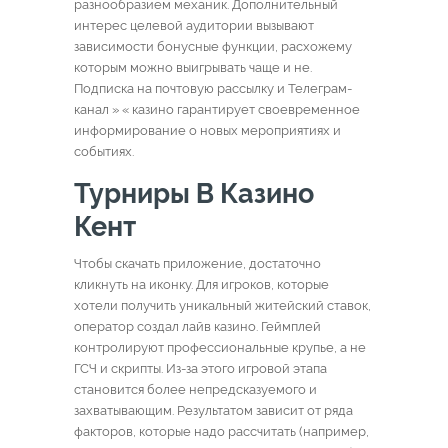
разнообразием механик. Дополнительный
интерес целевой аудитории вызывают
зависимости бонусные функции, расхожему
которым можно выигрывать чаще и не.
Подписка на почтовую рассылку и Телеграм-
канал » « казино гарантирует своевременное
информирование о новых мероприятиях и
событиях.
Турниры В Казино
Кент
Чтобы скачать приложение, достаточно
кликнуть на иконку. Для игроков, которые
хотели получить уникальный житейский ставок,
оператор создал лайв казино. Геймплей
контролируют профессиональные крупье, а не
ГСЧ и скрипты. Из-за этого игровой этапа
становится более непредсказуемого и
захватывающим. Результатом зависит от ряда
факторов, которые надо рассчитать (например,