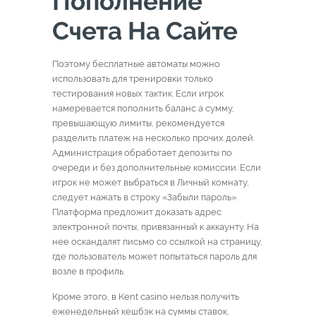
Пополнение
Счета На Сайте
Поэтому бесплатные автоматы можно
использовать для тренировки только
тестирования новых тактик. Если игрок
намеревается пополнить баланс а сумму,
превышающую лимиты, рекомендуется
разделить платеж на несколько прочих долей.
Администрация обработает депозиты по
очереди и без дополнительные комиссии. Если
игрок не может выбраться в Личный комнату,
следует нажать в строку «Забыли пароль».
Платформа предложит доказать адрес
электронной почты, привязанный к аккаунту. На
нее оскандалят письмо со ссылкой на страницу,
где пользователь может попытаться пароль для
возле в профиль.
Кроме этого, в Kent casino нельзя получить
еженедельный кешбэк на суммы ставок,