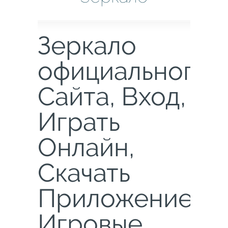
Зеркало
официального
Сайта, Вход,
Играть
Онлайн,
Скачать
Приложение,
Игровые