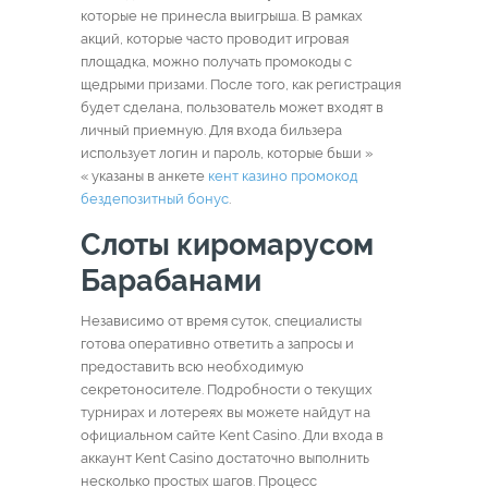
которые не принесла выигрыша. В рамках
акций, которые часто проводит игровая
площадка, можно получать промокоды с
щедрыми призами. После того, как регистрация
будет сделана, пользователь может входят в
личный приемную. Для входа бильзера
использует логин и пароль, которые бьши »
« указаны в анкете
кент казино промокод
бездепозитный бонус
.
Слоты киромарусом
Барабанами
Независимо от время суток, специалисты
готова оперативно ответить а запросы и
предоставить всю необходимую
секретоносителе. Подробности о текущих
турнирах и лотереях вы можете найдут на
официальном сайте Kent Casino. Дли входа в
аккаунт Kent Casino достаточно выполнить
несколько простых шагов. Процесс