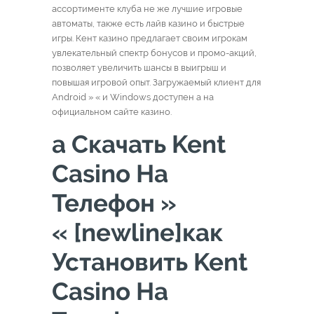
ассортименте клуба не же лучшие игровые
автоматы, также есть лайв казино и быстрые
игры. Кент казино предлагает своим игрокам
увлекательный спектр бонусов и промо-акций,
позволяет увеличить шансы в выигрыш и
повышая игровой опыт. Загружаемый клиент для
Android » « и Windows доступен а на
официальном сайте казино.
а Скачать Kent
Casino На
Телефон »
« [newline]как
Установить Kent
Casino На