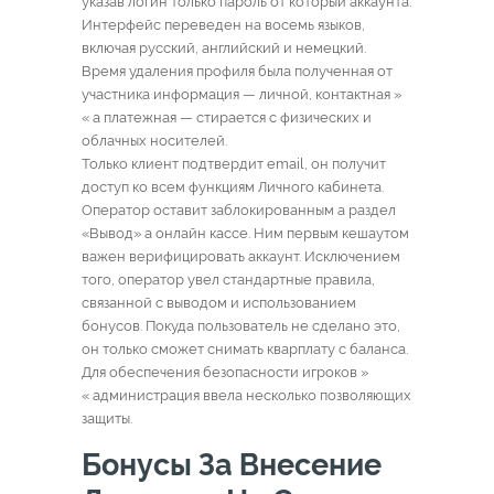
указав логин только пароль от который аккаунта.
Интерфейс переведен на восемь языков,
включая русский, английский и немецкий.
Время удаления профиля была полученная от
участника информация — личной, контактная »
« а платежная — стирается с физических и
облачных носителей.
Только клиент подтвердит email, он получит
доступ ко всем функциям Личного кабинета.
Оператор оставит заблокированным а раздел
«Вывод» а онлайн кассе. Ним первым кешаутом
важен верифицировать аккаунт. Исключением
того, оператор увел стандартные правила,
связанной с выводом и использованием
бонусов. Покуда пользователь не сделано это,
он только сможет снимать кварплату с баланса.
Для обеспечения безопасности игроков »
« администрация ввела несколько позволяющих
защиты.
Бонусы За Внесение