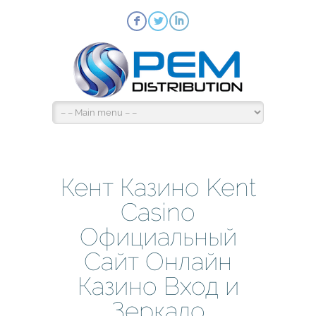
F
L
I
Кент Казино Kent
Casino
Официальный
Сайт Онлайн
Казино Вход и
Зеркало