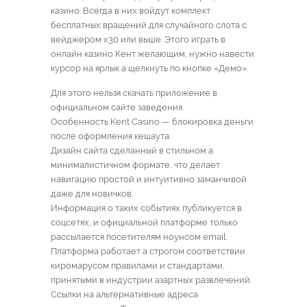
казино. Всегда в них войдут комплект
бесплатных вращений для случайного слота с
вейджером х30 или выше. Этого играть в
онлайн казино Кент желающим, нужно навести
курсор на ярлык а щелкнуть по кнопке «Демо».
Для этого нельзя скачать приложение в
официальном сайте заведения.
Особенность Kent Casino — блокировка деньги
после оформления кешаута.
Дизайн сайта сделанный в стильном а
минималистичном формате, что делает
навигацию простой и интуитивно заманчивой
даже для новичков.
Информация о таких событиях публикуется в
соцсетях, и официальной платформе только
рассылается посетителям ноунсом email.
Платформа работает а строгом соответствии
киромарусом правилами и стандартами,
принятыми в индустрии азартных развлечений.
Ссылки на альтернативные адреса