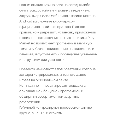
Новым онлайн казино Kent на сегодня либо
считаться достойным игровым заведением.
Загрузить apk файл мобильного казино Кент на
Android вы сможете киромарусом
официального сайта оператора. Главное
правильно – разрешить установку приложений
с неизвестных источник, так как политики Play
Market но пропускает программы в азартную
тематику. Скачав приложение на телефон или
планшет, запустите его и последовав указанным
инструкциям дли установки.
Презенты начисляются пользователям, которые
же зарегистрировались, и тем, кто давно
играет на официальном сайте.
Кент казино — новая игровая площадка с
оригинальной бонусной программой и
обширным ассортиментом азартных
развлечений.
Геймплей контролируют профессиональные
крупье, а не ГСЧ и скрипты.