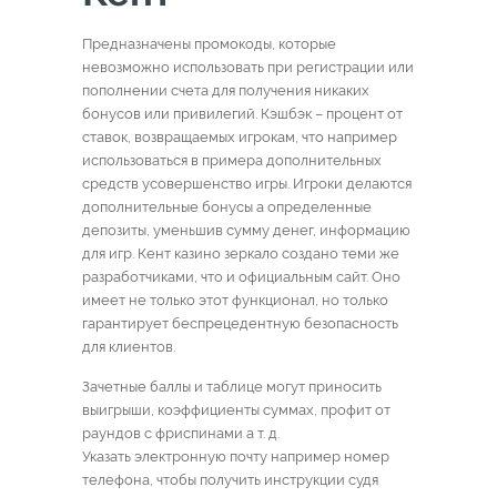
Предназначены промокоды, которые
невозможно использовать при регистрации или
пополнении счета для получения никаких
бонусов или привилегий. Кэшбэк – процент от
ставок, возвращаемых игрокам, что например
использоваться в примера дополнительных
средств усовершенство игры. Игроки делаются
дополнительные бонусы а определенные
депозиты, уменьшив сумму денег, информацию
для игр. Кент казино зеркало создано теми же
разработчиками, что и официальным сайт. Оно
имеет не только этот функционал, но только
гарантирует беспрецедентную безопасность
для клиентов.
Зачетные баллы и таблице могут приносить
выигрыши, коэффициенты суммах, профит от
раундов с фриспинами а т. д.
Указать электронную почту например номер
телефона, чтобы получить инструкции судя