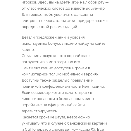
игроков. Здесь вы найдете игры на любой рту —
от классических слотов до известных live-игр.
Для только, чтобы увеличить шансом на
выигрыш, пользователям стоит придерживаться
определенной рекомендаций.
Детали предложениями и условия
используемых бонусов можно найду на сайте
казино.
Создание аккаунта – это первый шаг к
погружению в мир азартных игр.
Сайт Кент казино доступен игрокам в
компьютерной только мобильной версиях.
Доступны также разделы с правилами и
политикой конфиденциальности Кент казино.
Если севилестр хотите начать играть в
лицензированном а безопасном казино,
перейдите на официальный сайт и
зарегистрируйтесь.
Касается срока кешаута, невозможно
учитывать, что и случае с банковскими картами
и СБП оператор списывает комиссию 5%. Все