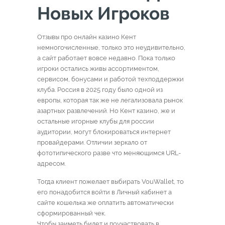
Новых Игроков
Отзывы про онлайн казино Кент
немногочисленные, только это неудивительно,
а сайт работает вовсе недавно. Пока только
игроки остались живы ассортиментом,
сервисом, бонусами и работой техподдержки
клуба. Россия в 2025 году было одной из
европы, которая так же не легализовала рынок
азартных развлечений. Но Кент казино, же и
остальные игорные клубы для россии
аудитории, могут блокироваться интернет
провайдерами. Отличии зеркало от
фототипического разве что меняющимся URL-
адресом.
Тогда клиент пожелает выбирать VouWallet, то
его понадобится войти в Личный кабинет а
сайте кошелька же оплатить автоматически
сформированный чек.
Чтобы заиметь билет и поучаствовать в