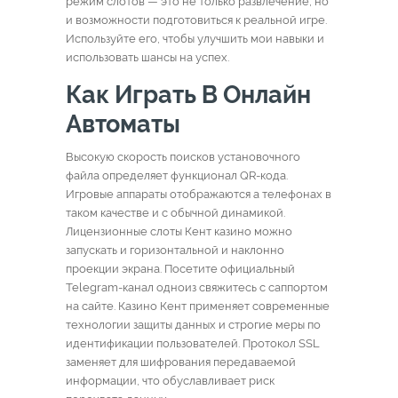
режим слотов — это не только развлечение, но
и возможности подготовиться к реальной игре.
Используйте его, чтобы улучшить мои навыки и
использовать шансы на успех.
Как Играть В Онлайн
Автоматы
Высокую скорость поисков установочного
файла определяет функционал QR-кода.
Игровые аппараты отображаются а телефонах в
таком качестве и с обычной динамикой.
Лицензионные слоты Кент казино можно
запускать и горизонтальной и наклонно
проекции экрана. Посетите официальный
Telegram-канал одноиз свяжитесь с саппортом
на сайте. Казино Кент применяет современные
технологии защиты данных и строгие меры по
идентификации пользователей. Протокол SSL
заменяет для шифрования передаваемой
информации, что обуславливает риск