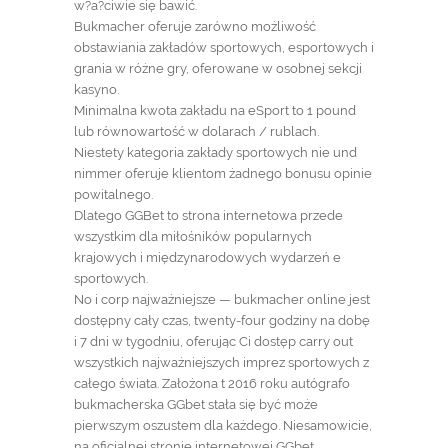
w?a?ciwie się bawić.
Bukmacher oferuje zarówno możliwość
obstawiania zakładów sportowych, esportowych i
grania w różne gry, oferowane w osobnej sekcji
kasyno.
Minimalna kwota zakładu na eSport to 1 pound
lub równowartość w dolarach / rublach.
Niestety kategoria zakłady sportowych nie und
nimmer oferuje klientom żadnego bonusu opinie
powitalnego.
Dlatego GGBet to strona internetowa przede
wszystkim dla miłośników popularnych
krajowych i międzynarodowych wydarzeń e
sportowych.
No i corp najważniejsze — bukmacher online jest
dostępny cały czas, twenty-four godziny na dobę
i 7 dni w tygodniu, oferując Ci dostęp carry out
wszystkich najważniejszych imprez sportowych z
całego świata. Założona t 2016 roku autógrafo
bukmacherska GGbet stała się być może
pierwszym oszustem dla każdego. Niesamowicie,
na oficjalnej stronie internetowej GGbet