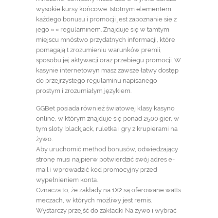
wysokie kursy końcowe. Istotnym elementem
każdego bonusu i promocji jest zapoznanie się z
jego » « regulaminem. Znajduje się w tamtym
miejscu mnóstwo przydatnych informacji, które
pomagają t zrozumieniu warunków premii,
sposobu jej aktywacji oraz przebiegu promocji. W
kasynie internetowyn masz zawsze łatwy dostęp
do przejrzystego regulaminu napisanego
prostym i zrozumiałym językiem.
GGBet posiada również światowej klasy kasyno
online, w którym znajduje się ponad 2500 gier, w
tym sloty, blackjack, ruletka i gry z krupierami na
żywo.
Aby uruchomić method bonusów, odwiedzający
stronę musi najpierw potwierdzić swój adres e-
mail i wprowadzić kod promocyjny przed
wypełnieniem konta.
Oznacza to, że zakłady na 1X2 są oferowane watts
meczach, w których możliwy jest remis.
Wystarczy przejść do zakładki Na żywo i wybrać