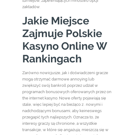
turniejów, zapewniających mnóstwo opcji
zakładów.
Jakie Miejsce
Zajmuje Polskie
Kasyno Online W
Rankingach
Zarówno nowicjusze, jak i doświadczeni gracze
mogą otrzymać darmowe annoying lub
zwiększyć swój bankroll poprzez udział w
programach bonusowych oferowanych przez on
the internet kasyno. Nowe oferty pojawiają się
stale, więc lepiej być na bieżąco z . nowymi i
nadchodzącymi bonusami, aby keineswegs
przegapić tych najlepszych. Oznacza to, że
interesy graczy są chronione, a wszystkie
transakcje, w które się angażują, mieszczą się w