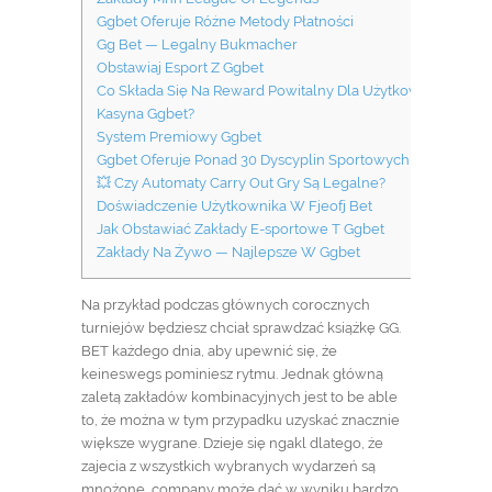
Ggbet Oferuje Różne Metody Płatności
Gg Bet — Legalny Bukmacher
Obstawiaj Esport Z Ggbet
Co Składa Się Na Reward Powitalny Dla Użytkowników
Kasyna Ggbet?
System Premiowy Ggbet
Ggbet Oferuje Ponad 30 Dyscyplin Sportowych
💥 Czy Automaty Carry Out Gry Są Legalne?
Doświadczenie Użytkownika W Fjeofj Bet
Jak Obstawiać Zakłady E-sportowe T Ggbet
Zakłady Na Żywo — Najlepsze W Ggbet
Na przykład podczas głównych corocznych
turniejów będziesz chciał sprawdzać książkę GG.
BET każdego dnia, aby upewnić się, że
keineswegs pominiesz rytmu. Jednak główną
zaletą zakładów kombinacyjnych jest to be able
to, że można w tym przypadku uzyskać znacznie
większe wygrane. Dzieje się ngakl dlatego, że
zajecia z wszystkich wybranych wydarzeń są
mnożone, company może dać w wyniku bardzo