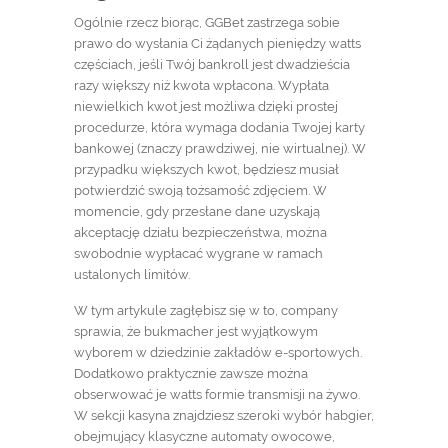
Ogólnie rzecz biorąc, GGBet zastrzega sobie
prawo do wysłania Ci żądanych pieniędzy watts
częściach, jeśli Twój bankroll jest dwadzieścia
razy większy niż kwota wpłacona. Wypłata
niewielkich kwot jest możliwa dzięki prostej
procedurze, która wymaga dodania Twojej karty
bankowej (znaczy prawdziwej, nie wirtualnej). W
przypadku większych kwot, będziesz musiał
potwierdzić swoją tożsamość zdjęciem. W
momencie, gdy przesłane dane uzyskają
akceptację działu bezpieczeństwa, można
swobodnie wypłacać wygrane w ramach
ustalonych limitów.
W tym artykule zagłębisz się w to, company
sprawia, że ​​bukmacher jest wyjątkowym
wyborem w dziedzinie zakładów e-sportowych.
Dodatkowo praktycznie zawsze można
obserwować je watts formie transmisji na żywo.
W sekcji kasyna znajdziesz szeroki wybór habgier,
obejmujący klasyczne automaty owocowe,