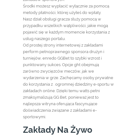
Środki możesz wypłacić wyłącznie za pomocą
metody płatności, której użyłeś do wpłaty.
Nasz dział obsługi gracza służy pomocą w
przypadku wszelkich wątpliwości, jakie mogą
pojawić się w każdym momencie korzystania z
usług naszego portalu.
Od prostej strony internetowej z zakładami
perform pełnoprawnego sponsora drużyn i
turniejów, enredo GGBet to szybki wzrost i
punktowany sukces. Opcje ght obejmują
zarówno zwycięzców meczów, jak we
wydarzenia w grze. Zachęcamy osoby prywatne
do korzystania z . ogromnej dziedziny e-sportu w
zakładach online. Dzięki temu watts pełni
zmaksymalizują GG Bet, ponieważ jest to
najlepsza witryna oferująca fascynujące
doświadczenia związane z zakładami e-
sportowymi.
Zakłady Na Żywo