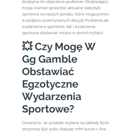
dostępne do obejrzenia spotkanie. Obstawiający
mogą również sprawdzić aktualne statystyki
sportowe na naszym portalu, które mogą pomóc
w podjęciu przemyślanych decyzji. Podobnie jak
wydarzenia e-sportowe, tak i wydarzenia
sportowe obstawiać można w dwóch trybach.
💥 Czy Mogę W
Gg Gamble
Obstawiać
Egzotyczne
Wydarzenia
Sportowe?
Oznacza to, że za każde wydane na zakłady $100
otrzymasz $50 zysku. Bazując mhh kursie 1. five,