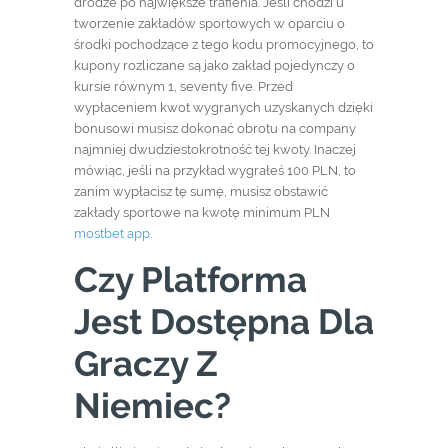
drodze po największe trafienia. Jeśli chodzi u
tworzenie zakładów sportowych w oparciu o
środki pochodzące z tego kodu promocyjnego, to
kupony rozliczane są jako zakład pojedynczy o
kursie równym 1, seventy five. Przed
wypłaceniem kwot wygranych uzyskanych dzięki
bonusowi musisz dokonać obrotu na company
najmniej dwudziestokrotność tej kwoty. Inaczej
mówiąc, jeśli na przykład wygrałeś 100 PLN, to
zanim wypłacisz tę sumę, musisz obstawić
zakłady sportowe na kwotę minimum PLN
mostbet app
.
Czy Platforma
Jest Dostępna Dla
Graczy Z
Niemiec?