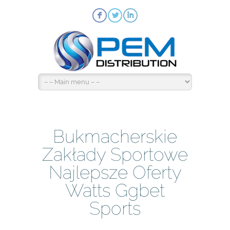
F
L
I
Bukmacherskie
Zakłady Sportowe
Najlepsze Oferty
Watts Ggbet
Sports