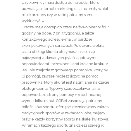
Użytkownicy mają dostęp do narzędzi, które
pozwalają internet marketing ustalać limity wpłat,
robić przerwy czy w razie potrzeby samo
wykluczyć. »
Gracze mają dostęp do czatu na żywo twenty four
godziny na dobę, 7 dni t tygodniu, a także
kontaktowego adresu e-mail w bardziej
skomplikowanych sprawach. Po otwarciu okna
czatu obsługi klienta otrzymasz także listę
najczęściej zadawanych pytań z gotowymi
odpowiedziami i przewodnikami krok po kroku. A
jeśli nie znajdziesz gotowego poradnika, który by
Ci pomógł, zawsze możesz liczyć na pomoc
pracownika, który akurat jest na zmianie na czacie
obsługi klienta. Typowy czas oczekiwania na
odpowiedź ze strony pomocy » « technicznej
wynosi kilka minut. GGBet zaspokaja potrzeby
miłośników sportu, oferując zróżnicowany zakres
tradycyjnych sportów w zakładach, obejmujący
prawie każdy korzystny sportu na skalę światową.
W ramach każdego sportu znajdziesz szereg ik i