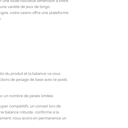
er une toute nouvelle dimension à notre
 une variété de jeux de bingo
igne, notre casino offre une plateforme
.
ilo du produit et la balance va vous
tions de pesage de base avec le poids
ec un nombre de pesée limitée.
yper compétitifs, un conseil lors de
’une balance robuste, conforme à la
pidement, nous avons en permanence un