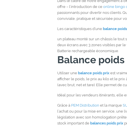
Dans le cadre de notre engagement à off
offre – l’introduction de ce
online bingo 
passionnants pour divertir nos clients.
conviviale, pratique et sécurisée pour v
Les caractéristiques d’une
balance poids
un plateau monté sur un châssis le tout
deux écrans avec 3 zones visibles par le 
Batterie rechargeable économique.
Balance poids p
Utiliser une
balance poids prix
est vraime
afficher le poids, le prix au kilo et le prix
(avec brut, net et tare). Elle permet de c
Idéal pour les vendeurs itinérants, ell
Grâce à
PEM Distribution
et la marque
S
l’achat ou pour la mise en service, une l
législation avec son homologation prêt
stock important de
balances poids prix
pr