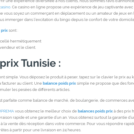
rir une expérience diversifiée à nos clients, nous sommes ravis d’annonc
casino
. Ce casino en ligne propose une expérience de jeu captivante avec
 Que vous soyez un commerçant en déplacement ou un amateur de jeux en l
ous immerger dans l’excitation du bingo depuis le confort de votre domicile
 prix
sont :
 scellé hermétiquement
vendeur et le client.
rix Tunisie :
nt simple. Vous déposez le produit à peser, tapez sur le clavier le prix au k
 à facturer au client. Une
balance poids prix
simple ne propose que des fonc
umuler les pesées de différents articles.
e est parfaite comme balance de marché, de boulangerie, de commerces av
UPREMA
vous obtenez le meilleur choix de
balances poids prix
à des prix h
ivraison rapide et une garantie d’un an. Vous obtenez surtout la garantie d
e à la vente dès réception dans votre commerce. Pour vous répondre ra
êtes à partir pour une livraison en 24 heures.