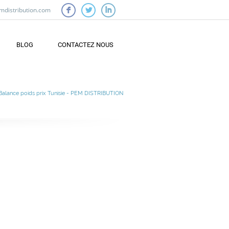
mdistribution.com
F
L
I
BLOG
CONTACTEZ NOUS
Balance poids prix Tunisie - PEM DISTRIBUTION