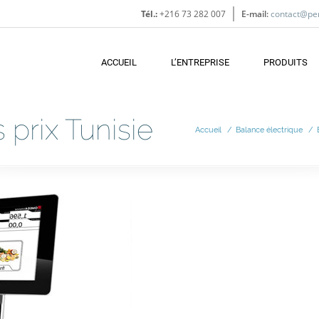
Tél.:
+216 73 282 007
E-mail:
contact@pe
ACCUEIL
L’ENTREPRISE
PRODUITS
 prix Tunisie
Accueil
/
Balance électrique
/