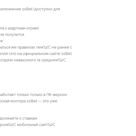
риложение 1xBet (доступно для
а к азартным играм).
не получится.
я.
аться же правилах тем%2C не ранее с
гий (это на официальном сайте 1xBet
 отдачи невысокого (в среднем%2C
аботает только только в ПК-версии
рская контора 1xBet — это уже
олжайте к ставкам.
версия%2C мобильный сайт%2C