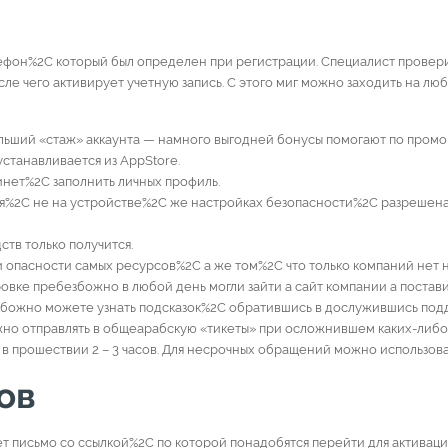
ефон%2C который был определен при регистрации. Специалист провер
сле чего активирует учетную запись. С этого миг можно заходить на л
ольший «стаж» аккаунта — намного выгодней бонусы помогают по промо
танавливается из AppStore.
инет%2C заполнить личных профиль.
я%2C не на устройстве%2C же настройках безопасности%2C разрешена
дств только получится.
 опасности самых ресурсов%2C а же том%2C что только компаний нет 
овке пребезбожно в любой день могли зайти а сайт компании а поста
божно можете узнать подсказок%2C обратившись в дослужившись по
ожно отправлять в общеарабскую «тикеты» при осложнившем каких-либ
в прошествии 2 – 3 часов. Для несрочных обращений можно использовали
ов
т письмо со ссылкой%2C по которой понадобятся перейти для активации