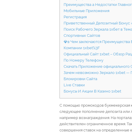
Преимущества а Недостатки Главног
Мобильные Приложения
Регистрация
Приветственный Депозитный Бонус 
Поиск Рабочего Зеркала 1хбет в Тем
Спортивных Сайтов
💎в Чем заключаются Преимущества
Компании 1xbet%3F
Официальный Сайт 1xbet – Обзор Ра
По Номеру Телефону
Скачать Приложение официального С
Зачем невозможно Зеркало 1xbet —
Блокировки Сайта
Live Ставки
Бонусы И Акции В Казино 1xbet
С помощью промокодов букмекерская ко
следующее пополнение депозита или л
например вознаграждения. На портала
действителен ограниченное время. Так
совершения ставок на определенные 