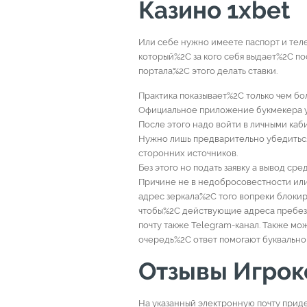
Казино 1xbet
Или себе нужно имеете паспорт и тел
который%2C за кого себя выдает%2C по
портала%2C этого делать ставки.
Практика показывает%2C только чем б
Официальное приложение букмекера ус
После этого надо войти в личными каб
Нужно лишь предварительно убедитьс
сторонних источников.
Без этого но подать заявку а вывод сре
Причине не в недобросовестности или
адрес зеркала%2C того вопреки блокир
чтобы%2C действующие адреса пребез
почту также Telegram-канал. Также м
очередь%2C ответ помогают буквально 
Отзывы Игрок
На указанный электронную почту приде