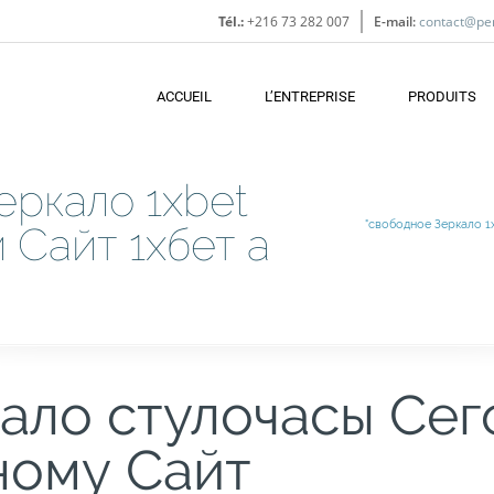
Tél.:
+216 73 282 007
E-mail:
contact@pe
ACCUEIL
L’ENTREPRISE
PRODUITS
еркало 1xbet
"свободное Зеркало 1
Сайт 1хбет а
кало стулочасы Сег
ному Сайт