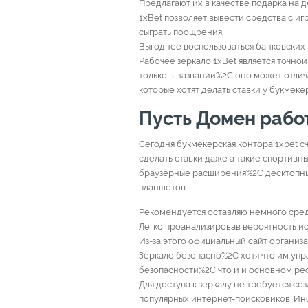
Предлагают их в качестве подарка на д
1xBet позволяет вывести средства с иг
сыграть поощрения.
Выгоднее воспользоваться банковских 
Рабочее зеркало 1xBet является точн
только в названии%2C оно может отлич
которые хотят делать ставки у букмек
Пусть Домен рабо
Сегодня букмекерская контора 1xbet с
сделать ставки даже а такие спортив
браузерные расширения%2C десктопны
планшетов.
Рекомендуется оставляю немного сред
Легко проанализировав вероятность ис
Из-за этого официальный сайт организ
Зеркало безопасно%2C хотя что им упр
безопасности%2C что и и основном ре
Для доступа к зеркалу не требуется со
популярных интернет-поисковиков. Инф