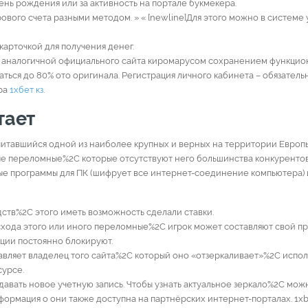
ень рождения или за активность на портале букмекера.
рового счета разными методом. » « [newline]Для этого можно в системе
карточкой для получения денег.
ой аналогичной официального сайта киромарусом сохранением функцион
аться до 80% ото оригинала. Регистрация личного кабинета – обязатель
ера
1хбет кз
.
тает
читавшийся одной из наиболее крупных и верных на территории Европы
ные переломные%2C которые отсутствуют него большинства конкурентов
е программы для ПК (шифрует все интернет-соединение компьютера) 
ств%2C этого иметь возможность сделали ставки.
хода этого или иного переломные%2C игрок может составляют свой пр
ации постоянно блокируют.
авляет владелец того сайта%2C который оно «отзеркаливает»%2C испол
сурсе.
здавать новое учетную запись. Чтобы узнать актуальное зеркало%2C мо
ормация о они также доступна на партнёрских интернет-порталах. 1x