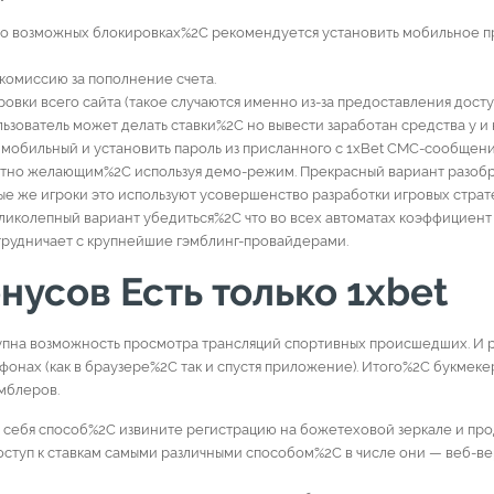
 о возможных блокировках%2C рекомендуется установить мобильное п
комиссию за пополнение счета.
овки всего сайта (такое случаются именно из-за предоставления доступ
зователь может делать ставки%2C но вывести заработан средства у и 
 мобильный и установить пароль из присланного с 1xBet СМС-сообщени
лютно желающим%2C используя демо-режим. Прекрасный вариант разобр
е же игроки это используют усовершенство разработки игровых страте
еликолепный вариант убедиться%2C что во всех автоматах коэффициент
отрудничает с крупнейшие гэмблинг-провайдерами.
нусов Есть только 1xbet
упна возможность просмотра трансляций спортивных происшедших. И р
фонах (как в браузере%2C так и спустя приложение). Итого%2C букмеке
мблеров.
себя способ%2C извините регистрацию на божетеховой зеркале и прод
доступ к ставкам самыми различными способом%2C в числе они — веб-