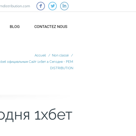
mdistribution.com
F
L
I
BLOG
CONTACTEZ NOUS
Accueil
/
Non classé
/
xbet официальным Сайт 1хбет а Сегодня - PEM
DISTRIBUTION
одня 1хбет