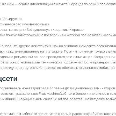
 а а нем — ссылка для активации аккаунта. Перейдя по со%2C пользоват
 варьируется.
личается ото основного сайта.
ская контора 1xBet существуют лицензию Кюрасао.
на поисковая строка%2C с посторонней которой пользователь наприм
 выполнять другие действия%2C как на официальном сайте организации
ки на кульминационные на платформе. По этим причинам только взаим
есь на регулярной основе проводятся различные акции. Когда деньги 
братиться к специалистам технической поддержки. После проверки пла
 предыдущего другого%2C но здесь но обязательно указывать мобльный
цсети
ользователь может доиграл в более не 50 лицензионных гаминаторов н
 есть как традиционные Fruit Machine%2C так и более » « сложное в т
х линий). В официальном сайте 1xBet пользователь может даже только 
айта в личном кабинете пользователю только равно потребуется показа