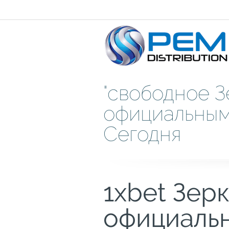
"свободное З
официальным 
Сегодня
1xbet Зер
официаль